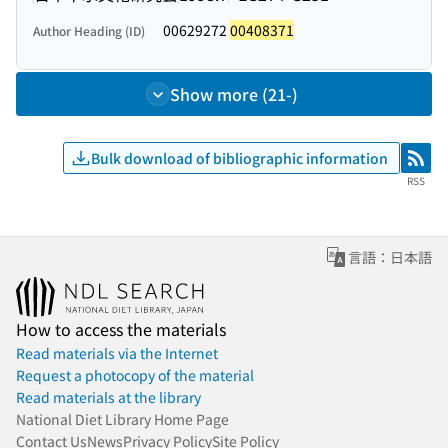
00629272
00408371
Author Heading (ID)
Show more (21-)
Bulk download of bibliographic information
RSS
RSS
言語：日本語
How to access the materials
Read materials via the Internet
Request a photocopy of the material
Read materials at the library
National Diet Library Home Page
Contact Us
News
Privacy Policy
Site Policy