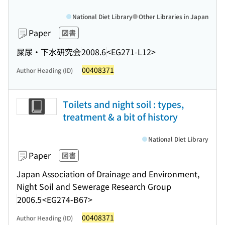
National Diet Library
Other Libraries in Japan
Paper
図書
屎尿・下水研究会
2008.6
<EG271-L12>
00408371
Author Heading (ID)
Toilets and night soil : types,
treatment & a bit of history
National Diet Library
Paper
図書
Japan Association of Drainage and Environment,
Night Soil and Sewerage Research Group
2006.5
<EG274-B67>
00408371
Author Heading (ID)