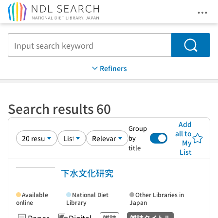
Ope
Jump to main content
Search
Refiners
Search results 60
Add
Group
all to
by
My
title
List
下水文化研究
Available
National Diet
Other Libraries in
online
Library
Japan