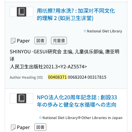
用纸擦?用水洗? : 加深对不同文化
的理解 2 (如厕卫生课堂)
National Diet Library
Paper
図書
児童書
SHINYOU·GESUI研究会 主编, 儿童俱乐部编, 唐亚明
译
人民卫生出版社
2021.3
<Y2-AZ5574>
00408371
00682024 00317815
Author Heading (ID)
NPO法人化20周年記念誌 : 創設33
年の歩みと健全な水循環への志向
National Diet Library
Other Libraries in Japan
Paper
図書