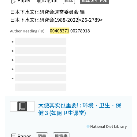
Paper
Digital
雑誌
雑誌タイトル
日本下水文化研究会運営委員会 編
日本下水文化研究会
1988-2022
<Z6-2789>
00408371
00278918
Author Heading (ID)
Volumes of this title
大便其实也重要! : 环境 · 卫生 · 保
健 3 (如厕卫生课堂)
National Diet Library
Paper
図書
児童書