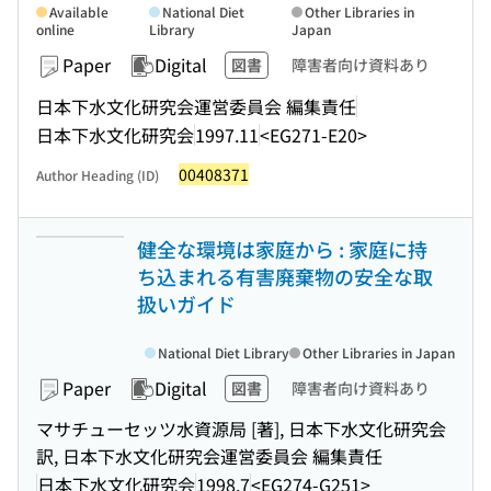
Available
National Diet
Other Libraries in
online
Library
Japan
Paper
Digital
図書
障害者向け資料あり
日本下水文化研究会運営委員会 編集責任
日本下水文化研究会
1997.11
<EG271-E20>
00408371
Author Heading (ID)
健全な環境は家庭から : 家庭に持
ち込まれる有害廃棄物の安全な取
扱いガイド
National Diet Library
Other Libraries in Japan
Paper
Digital
図書
障害者向け資料あり
マサチューセッツ水資源局 [著], 日本下水文化研究会
訳, 日本下水文化研究会運営委員会 編集責任
日本下水文化研究会
1998.7
<EG274-G251>