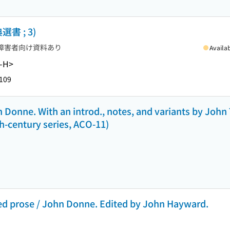
 ; 3)
障害者向け資料あり
Availa
j-H>
109
Donne. With an introd., notes, and variants by John 
h-century series, ACO-11)
ed prose / John Donne. Edited by John Hayward.