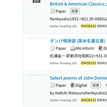
British & American Classics ;
Paper
図書
Kenkyusha
1953.
<821.39-D685s
00438101
00042
Author Heading (ID)
ダン抒情詩選 (英米名著叢書)
Paper
Microform
Di
松浦嘉一 訳
新月社
昭和22
<931-
00438101
00042
Author Heading (ID)
Select poems of John Don
Paper
Digital
図書
by Kaitchi Matsuura
Kenkyusha
00438101
00042
Author Heading (ID)