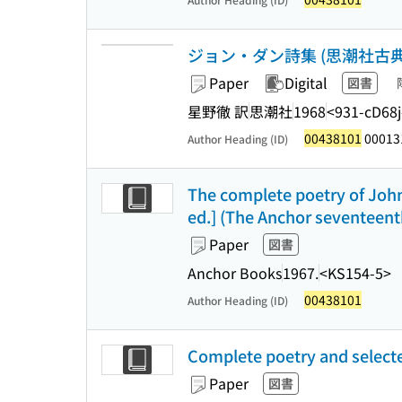
ジョン・ダン詩集 (思潮社古典選書
Paper
Digital
図書
星野徹 訳
思潮社
1968
<931-cD68
00438101
00013
Author Heading (ID)
The complete poetry of John 
ed.] (The Anchor seventeent
Paper
図書
Anchor Books
1967.
<KS154-5>
00438101
Author Heading (ID)
Complete poetry and select
Paper
図書