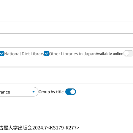
National Diet Library
Other Libraries in Japan
Available online
Group by title
古屋大学出版会
2024.7
<KS179-R277>