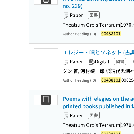
no. 239)
Paper
図書
Theatrum Orbis Terrarum
1970.
00438101
Author Heading (ID)
エレジー・唄とソネット (古典
Paper
Digital
図書
ダン 著, 河村錠一郎 訳
現代思潮
00438101
00029
Author Heading (ID)
Poems with elegies on the au
printed books published in fa
Paper
図書
Theatrum Orbis Terrarum
1970.
00438101
Author Heading (ID)