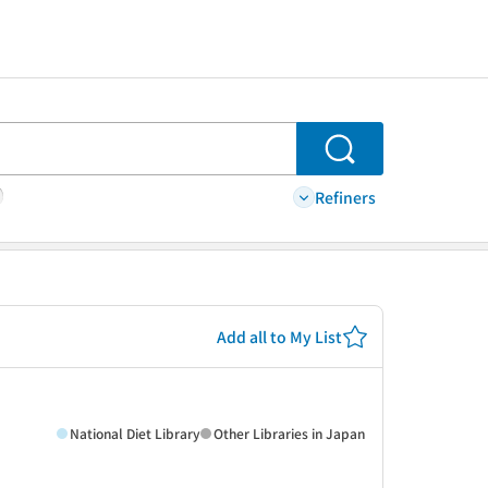
Search
Refiners
Add all to My List
National Diet Library
Other Libraries in Japan