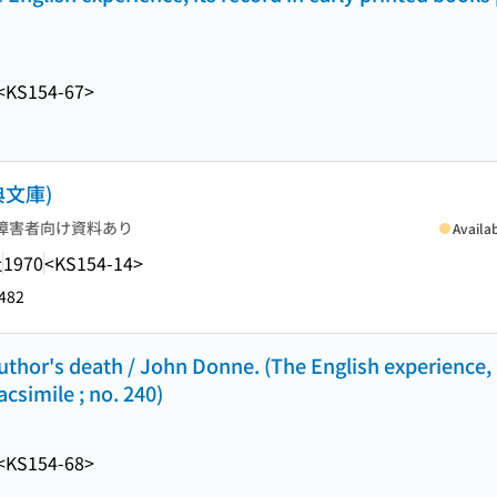
<KS154-67>
文庫)
障害者向け資料あり
Availa
社
1970
<KS154-14>
482
thor's death / John Donne. (The English experience, i
csimile ; no. 240)
<KS154-68>