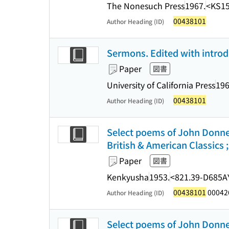
The Nonesuch Press
1967.
<KS15
00438101
Author Heading (ID)
Sermons. Edited with introd
Paper
図書
University of California Press
196
00438101
Author Heading (ID)
Select poems of John Donne 
British & American Classics ;
Paper
図書
Kenkyusha
1953.
<821.39-D685
00438101
00042
Author Heading (ID)
Select poems of John Donne 