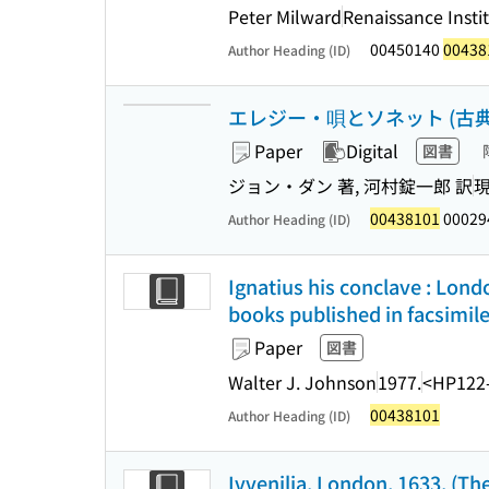
Peter Milward
Renaissance Insti
00450140
00438
Author Heading (ID)
エレジー・唄とソネット (古典
Paper
Digital
図書
ジョン・ダン 著, 河村錠一郎 訳
00438101
00029
Author Heading (ID)
Ignatius his conclave : Lond
books published in facsimile,
Paper
図書
Walter J. Johnson
1977.
<HP122
00438101
Author Heading (ID)
Ivvenilia. London, 1633. (The