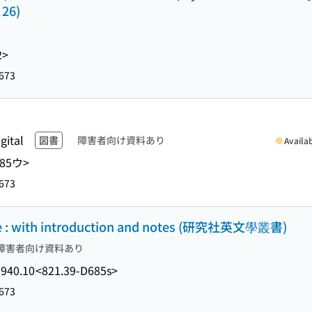
 26)
2>
673
gital
図書
障害者向け資料あり
Availa
D85ウ>
673
ne : with introduction and notes (研究社英文學叢書)
障害者向け資料あり
1940.10
<821.39-D685s>
673