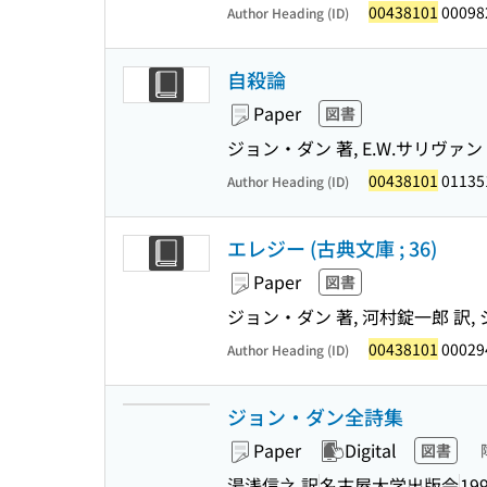
00438101
00098
Author Heading (ID)
自殺論
Paper
図書
ジョン・ダン 著, E.W.サリヴァン
00438101
01135
Author Heading (ID)
エレジー (古典文庫 ; 36)
Paper
図書
ジョン・ダン 著, 河村錠一郎 訳,
00438101
00029
Author Heading (ID)
ジョン・ダン全詩集
Paper
Digital
図書
湯浅信之 訳
名古屋大学出版会
199