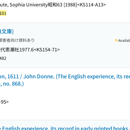
tute, Sophia University
昭和63 [1988]
<KS114-A13>
101
文庫)
障害者向け資料あり
Availa
現代思潮社
1977.6
<KS154-71>
482
on, 1611 / John Donne. (The English experience, its rec
 no. 868.)
-95>
 English experience, its record in early printed books 