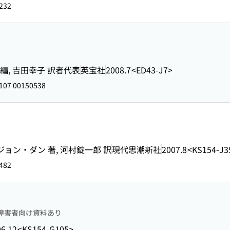
232
 編, 吉田幸子 訳者代表
英宝社
2008.7
<ED43-J7>
107 00150538
 ジョン・ダン 著, 河村錠一郎 訳
現代思潮新社
2007.8
<KS154-J3
482
障害者向け資料あり
6.12
<KS154-G105>