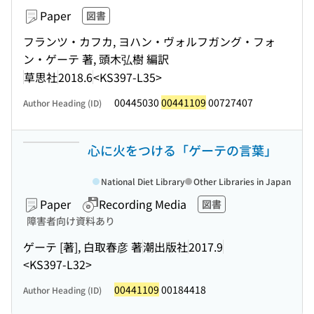
Paper
図書
フランツ・カフカ, ヨハン・ヴォルフガング・フォ
ン・ゲーテ 著, 頭木弘樹 編訳
草思社
2018.6
<KS397-L35>
00445030
00441109
00727407
Author Heading (ID)
心に火をつける「ゲーテの言葉」
National Diet Library
Other Libraries in Japan
Paper
Recording Media
図書
障害者向け資料あり
ゲーテ [著], 白取春彦 著
潮出版社
2017.9
<KS397-L32>
00441109
00184418
Author Heading (ID)