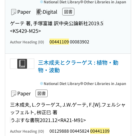
National Diet Library
Other Libraries in Japan
Paper
Digital
図書
ゲーテ 著, 手塚富雄 訳
中央公論新社
2019.5
<KS429-M25>
00441109
00083902
Author Heading (ID)
三木成夫とクラーゲス : 植物・動
物・波動
National Diet Library
Other Libraries in Japan
Paper
図書
三木成夫, L.クラーゲス, J.W.ゲーテ, F.[W].フェルシャ
ッフェルト, 栁正巳 著
うぶすな書院
2021.12
<RA21-M91>
00129888 00445824
00441109
Author Heading (ID)