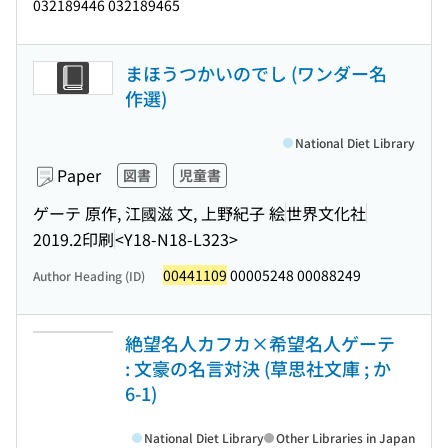
032189446 032189465
まほうつかいのでし (ワンダー名
作選)
National Diet Library
Paper
図書
児童書
ゲーテ 原作, 江國滋 文, 上野紀子 絵
世界文化社
2019.2印刷
<Y18-N18-L323>
00441109
00005248 00088249
Author Heading (ID)
絶望名人カフカ×希望名人ゲーテ
: 文豪の名言対決 (草思社文庫 ; か
6-1)
National Diet Library
Other Libraries in Japan