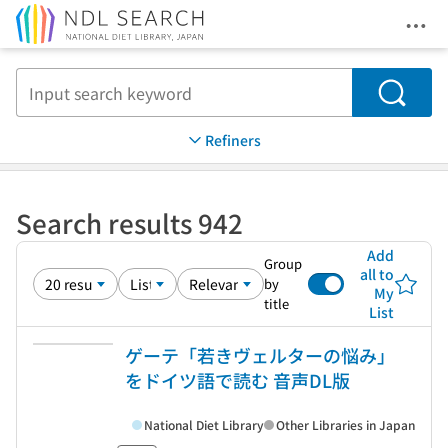
Ope
Jump to main content
Search
Refiners
Search results 942
Add
Group
all to
by
My
title
List
ゲーテ「若きヴェルターの悩み」
をドイツ語で読む 音声DL版
National Diet Library
Other Libraries in Japan