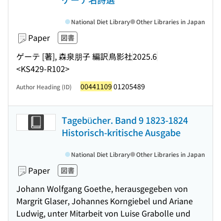
National Diet Library
Other Libraries in Japan
Paper
図書
ゲーテ [著], 森泉朋子 編訳
鳥影社
2025.6
<KS429-R102>
00441109
01205489
Author Heading (ID)
Tagebücher. Band 9 1823-1824
Historisch-kritische Ausgabe
National Diet Library
Other Libraries in Japan
Paper
図書
Johann Wolfgang Goethe, herausgegeben von
Margrit Glaser, Johannes Korngiebel und Ariane
Ludwig, unter Mitarbeit von Luise Grabolle und