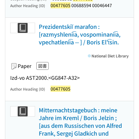
00477605
00688594 00046447
Author Heading (ID)
Prezidentskiĭ marafon :
[razmyshlenii͡a, vospominanii͡a,
vpechatlenii͡a -- ] / Boris El't͡sin.
National Diet Library
Paper
図書
Izd-vo AST
2000.
<GG847-A32>
00477605
Author Heading (ID)
Mitternachtstagebuch : meine
Jahre im Kreml / Boris Jelzin ;
[aus dem Russischen von Alfred
Frank, Sergej Gladkich und