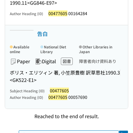
1990.11
<GG846-E97>
00477605
00164284
Author Heading (ID)
告白
Available
National Diet
Other Libraries in
online
Library
Japan
Paper
Digital
図書
障害者向け資料あり
ボリス・エリツィン 著, 小笠原豊樹 訳
草思社
1990.3
<GK522-E1>
00477605
Subject Heading (ID)
00477605
00057690
Author Heading (ID)
Reached to the end of result.