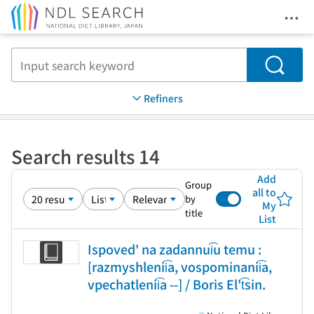
Ope
Jump to main content
Search
Refiners
Search results 14
Add
Group
all to
by
My
title
List
Ispoved' na zadannui͡u temu :
[razmyshlenii͡a, vospominanii͡a,
vpechatlenii͡a --] / Boris El't͡sin.