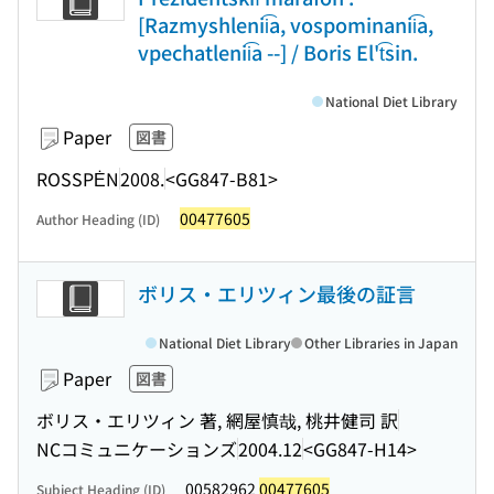
[Razmyshlenii͡a, vospominanii͡a,
vpechatlenii͡a --] / Boris El't͡sin.
National Diet Library
Paper
図書
ROSSPĖN
2008.
<GG847-B81>
00477605
Author Heading (ID)
ボリス・エリツィン最後の証言
National Diet Library
Other Libraries in Japan
Paper
図書
ボリス・エリツィン 著, 網屋慎哉, 桃井健司 訳
NCコミュニケーションズ
2004.12
<GG847-H14>
00582962
00477605
Subject Heading (ID)