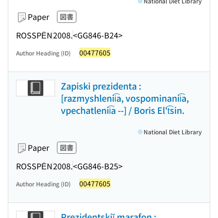
National Diet Library
Paper
図書
ROSSPĖN
2008.
<GG846-B24>
00477605
Author Heading (ID)
Zapiski prezidenta :
[razmyshlenii͡a, vospominanii͡a,
vpechatlenii͡a --] / Boris El't͡sin.
National Diet Library
Paper
図書
ROSSPĖN
2008.
<GG846-B25>
00477605
Author Heading (ID)
Prezidentskiĭ marafon :