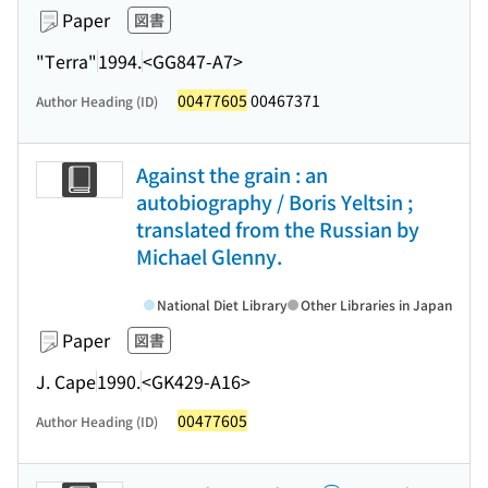
Paper
図書
"Terra"
1994.
<GG847-A7>
00477605
00467371
Author Heading (ID)
Against the grain : an
autobiography / Boris Yeltsin ;
translated from the Russian by
Michael Glenny.
National Diet Library
Other Libraries in Japan
Paper
図書
J. Cape
1990.
<GK429-A16>
00477605
Author Heading (ID)