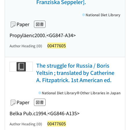
Franziska Seppeler].
National Diet Library
Paper
図書
Propyläen
c2000.
<GG847-A34>
00477605
Author Heading (ID)
The struggle for Russia / Boris
Yeltsin ; translated by Catherine
A. Fitzpatrick. 1st American ed.
National Diet Library
Other Libraries in Japan
Paper
図書
Belka Pub.
c1994.
<GG846-A135>
00477605
Author Heading (ID)