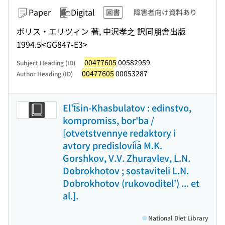
Paper
Digital
図書
障害者向け資料あり
ボリス・エリツィン 著, 中沢孝之 訳
同朋舎出版
1994.5
<GG847-E3>
00477605
00582959
Subject Heading (ID)
00477605
00053287
Author Heading (ID)
El't͡sin-Khasbulatov : edinstvo,
kompromiss, bor'ba /
[otvetstvennye redaktory i
avtory predislovii͡a M.K.
Gorshkov, V.V. Zhuravlev, L.N.
Dobrokhotov ; sostaviteli L.N.
Dobrokhotov (rukovoditel') ... et
al.].
National Diet Library