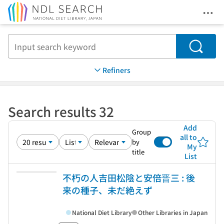
Ope
Jump to main content
Search
Refiners
Search results 32
Add
Group
all to
by
My
title
List
不朽の人吉田松陰と安倍晋三 : 後
来の種子、未だ絶えず
National Diet Library
Other Libraries in Japan