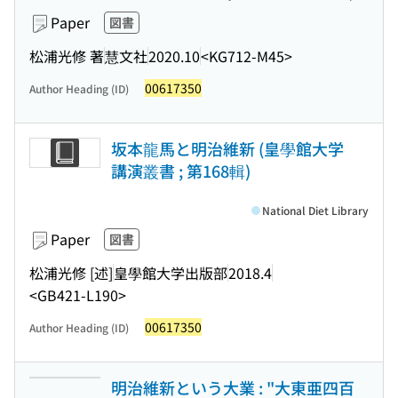
Paper
図書
松浦光修 著
慧文社
2020.10
<KG712-M45>
00617350
Author Heading (ID)
坂本龍馬と明治維新 (皇學館大学
講演叢書 ; 第168輯)
National Diet Library
Paper
図書
松浦光修 [述]
皇學館大学出版部
2018.4
<GB421-L190>
00617350
Author Heading (ID)
明治維新という大業 : "大東亜四百