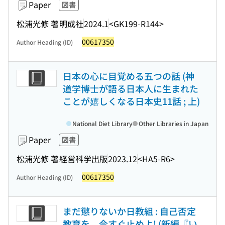
Paper
図書
松浦光修 著
明成社
2024.1
<GK199-R144>
00617350
Author Heading (ID)
日本の心に目覚める五つの話 (神
道学博士が語る日本人に生まれた
ことが嬉しくなる日本史11話 ; 上)
National Diet Library
Other Libraries in Japan
Paper
図書
松浦光修 著
経営科学出版
2023.12
<HA5-R6>
00617350
Author Heading (ID)
まだ懲りないか日教組 : 自己否定
教育を、今すぐ止めよ! (新編『い