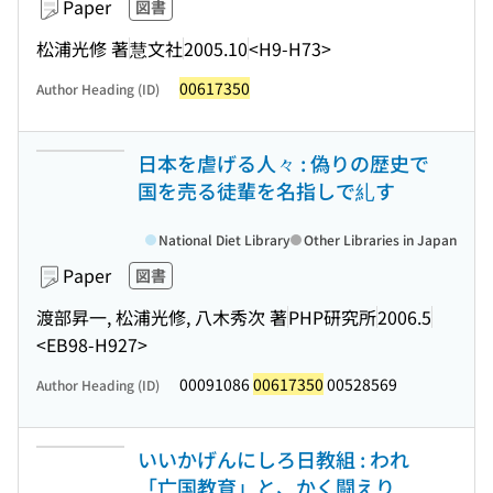
Paper
図書
松浦光修 著
慧文社
2005.10
<H9-H73>
00617350
Author Heading (ID)
日本を虐げる人々 : 偽りの歴史で
国を売る徒輩を名指しで糺す
National Diet Library
Other Libraries in Japan
Paper
図書
渡部昇一, 松浦光修, 八木秀次 著
PHP研究所
2006.5
<EB98-H927>
00091086
00617350
00528569
Author Heading (ID)
いいかげんにしろ日教組 : われ
「亡国教育」と、かく闘えり