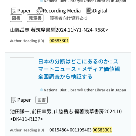
National Diet Library
Other Libraries in Japan
Paper
Recording Media
Digital
図書
児童書
障害者向け資料あり
山脇岳志 著
筑摩書房
2024.11
<Y1-N24-R680>
00683301
Author Heading (ID)
日本の分断はどこにあるのか : ス
マートニュース・メディア価値観
全国調査から検証する
National Diet Library
Other Libraries in Japan
Paper
図書
池田謙一, 前田幸男, 山脇岳志 編著
勁草書房
2024.10
<DK411-R137>
00154804 001195463
00683301
Author Heading (ID)