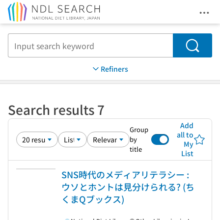
Ope
Jump to main content
Search
Refiners
Search results 7
Add
Group
all to
by
My
title
List
SNS時代のメディアリテラシー :
ウソとホントは見分けられる? (ち
くまQブックス)