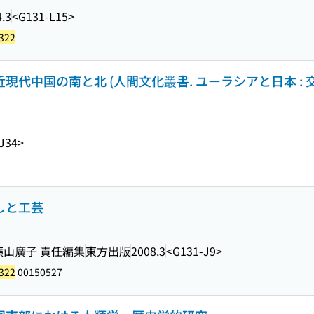
.3
<G131-L15>
322
近現代中国の南と北 (人間文化叢書. ユーラシアと日本 : 
J34>
しと工芸
 横山廣子 責任編集
東方出版
2008.3
<G131-J9>
322
00150527