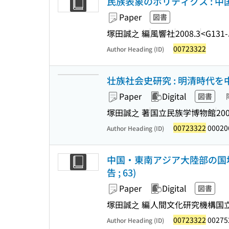
民族表象のポリティクス : 
Paper
図書
塚田誠之 編
風響社
2008.3
<G131-
00723322
Author Heading (ID)
壮族社会史研究 : 明清時代を中
Paper
Digital
図書
塚田誠之 著
国立民族学博物館
200
00723322
00020
Author Heading (ID)
中国・東南アジア大陸部の国
告 ; 63)
Paper
Digital
図書
塚田誠之 編
人間文化研究機構国
00723322
00275
Author Heading (ID)