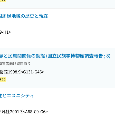
中国周縁地域の歴史と現在
9-H1>
民族間関係の動態 (国立民族学博物館調査報告 ; 8)
障害者向け資料あり
物館
1998.9
<G131-G46>
322
移住とエスニシティ
平凡社
2001.3
<A68-C9-G6>