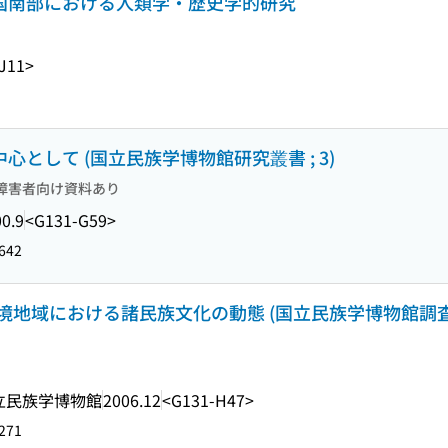
中国南部における人類学・歴史学的研究
J11>
心として (国立民族学博物館研究叢書 ; 3)
障害者向け資料あり
0.9
<G131-G59>
642
境地域における諸民族文化の動態 (国立民族学博物館調
立民族学博物館
2006.12
<G131-H47>
271