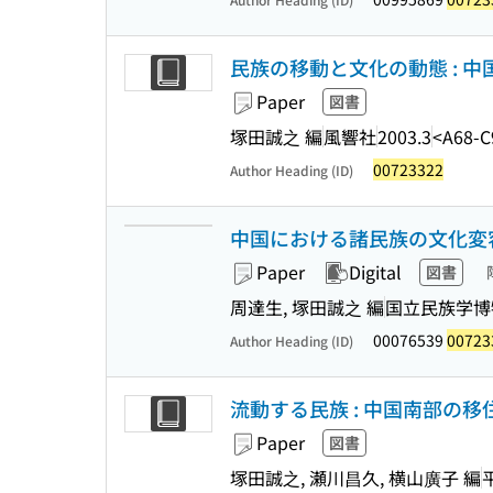
民族の移動と文化の動態 : 
Paper
図書
塚田誠之 編
風響社
2003.3
<A68-C
00723322
Author Heading (ID)
中国における諸民族の文化変容と
Paper
Digital
図書
周達生, 塚田誠之 編
国立民族学博
00076539
00723
Author Heading (ID)
流動する民族 : 中国南部の
Paper
図書
塚田誠之, 瀬川昌久, 横山廣子 編