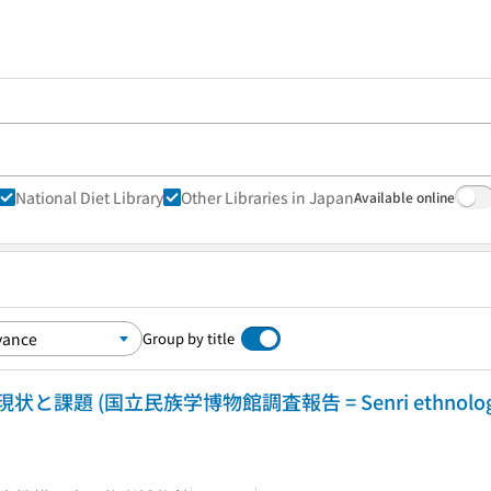
National Diet Library
Other Libraries in Japan
Available online
Group by title
題 (国立民族学博物館調査報告 = Senri ethnologi