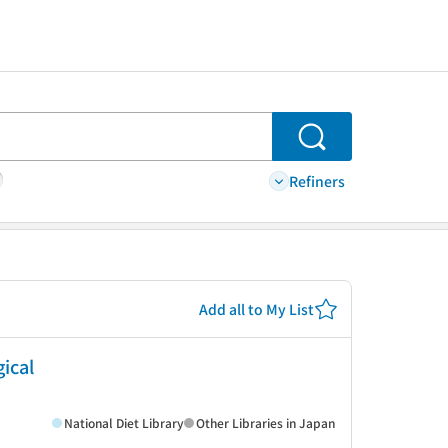
Search
Refiners
Add all to My List
cal
National Diet Library
Other Libraries in Japan