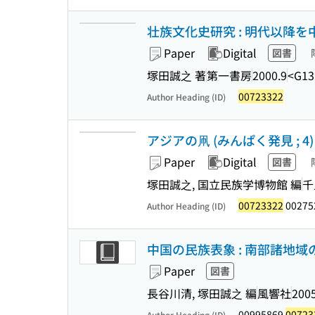
壮族文化史研究 : 明代以降を中心として 
Paper
Digital
図書
塚田誠之 著
第一書房
2000.9
<G13
00723322
Author Heading (ID)
アジアの凧 (みんぱく発見 ; 4)
Paper
Digital
図書
塚田誠之, 国立民族学博物館 編
千
00723322
00275
Author Heading (ID)
中国の民族表象 : 南部諸地
Paper
図書
長谷川清, 塚田誠之 編
風響社
2005
00995869
00723
Author Heading (ID)