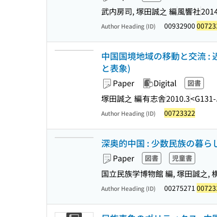
武内房司, 塚田誠之 編
風響社
2014
00932900
00723
Author Heading (ID)
中国国境地域の移動と交流 : 
と表象)
Paper
Digital
図書
塚田誠之 編
有志舎
2010.3
<G131-
00723322
Author Heading (ID)
深奥的中国 : 少数民族の暮ら
Paper
図書
児童書
国立民族学博物館 編, 塚田誠之,
00275271
00723
Author Heading (ID)