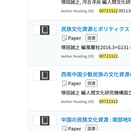
塚田誠之, 河合洋尚 編
人間文化研
00723322
00113
Author Heading (ID)
民族文化資源とポリティクス 
Paper
図書
塚田誠之 編
風響社
2016.3
<G131-
00723322
Author Heading (ID)
西南中国少数民族の文化資源の"い
Paper
図書
塚田誠之 編
人間文化研究機構国
00723322
Author Heading (ID)
中国の民族文化資源 : 南部
Paper
図書