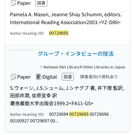
Paper
図書
Pamela A. Mason, Jeanne Shay Schumm, editors.
International Reading Association
2003.
<YZ-D86>
00729695
Author Heading (ID)
グループ・インタビューの技法
National Diet Library
Other Libraries in Japan
Paper
Digital
図書
障害者向け資料あり
S.ヴォーン, J.S.シューム, J.シナグブ 著, 井下理 監訳,
田部井潤, 柴原宜幸 訳
慶應義塾大学出版会
1999.2
<FA11-G5>
00729694
00729695
00729696
Author Heading (ID)
00100927 00729697 00...