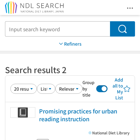
Ope
Jump to main content
Search
Refiners
Search results 2
Add
Group
all to
by
My
title
List
Promising practices for urban
reading instruction
National Diet Library