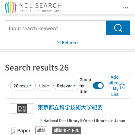
Ope
Jump to main content
Search
Refiners
Search results 26
Add
Group
all to
by
My
title
List
東京都立科学技術大学紀要
National Diet Library
Other Libraries in Japan
Paper
雑誌
雑誌タイトル