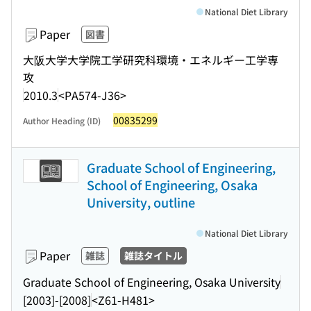
National Diet Library
Paper
図書
大阪大学大学院工学研究科環境・エネルギー工学専
攻
2010.3
<PA574-J36>
00835299
Author Heading (ID)
Graduate School of Engineering,
School of Engineering, Osaka
University, outline
National Diet Library
Paper
雑誌
雑誌タイトル
Graduate School of Engineering, Osaka University
[2003]-[2008]
<Z61-H481>