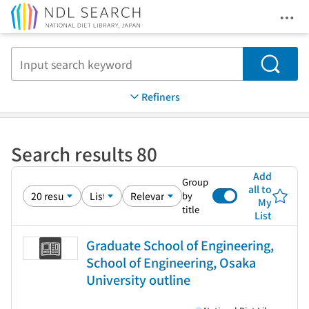
Ope
Jump to main content
Search
Refiners
Search results 80
Add
Group
all to
by
My
title
List
Graduate School of Engineering,
School of Engineering, Osaka
University outline