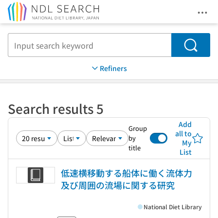
Ope
Jump to main content
Search
Refiners
Search results 5
Add
Group
all to
by
My
title
List
低速横移動する船体に働く流体力
及び周囲の流場に関する研究
National Diet Library