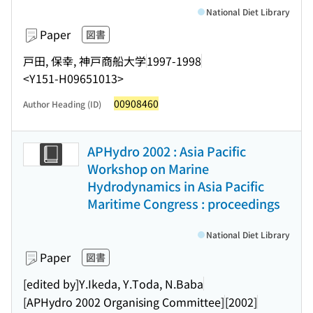
National Diet Library
Paper
図書
戸田, 保幸, 神戸商船大学
1997-1998
<Y151-H09651013>
00908460
Author Heading (ID)
APHydro 2002 : Asia Pacific
Workshop on Marine
Hydrodynamics in Asia Pacific
Maritime Congress : proceedings
National Diet Library
Paper
図書
[edited by]Y.Ikeda, Y.Toda, N.Baba
[APHydro 2002 Organising Committee]
[2002]