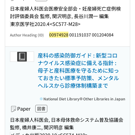
日本産婦人科医会医療安全部会・妊産婦死亡症例検
討評価委員会 監修, 関沢明彦, 長谷川潤一 編集
東京医学社
2020.4
<SC577-M28>
00974928
001191037 001204084
Author Heading (ID)
産科の感染防御ガイド : 新型コロ
ナウイルス感染症に備える指針 :
母子と産科医療を守るために知っ
ておきたい標準予防策、メンタル
ヘルスから診療体制構築まで
National Diet Library
Other Libraries in Japan
Paper
図書
日本産婦人科医会, 日本母体救命システム普及協議会
監修, 橋井康二, 関沢明彦 編集
メディカ出版
2020.10
<SC574-M19>