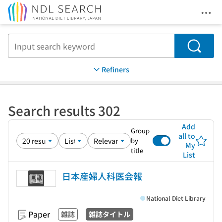
Ope
Jump to main content
Search
Refiners
Search results 302
Add
Group
all to
by
My
title
List
日本産婦人科医会報
National Diet Library
Paper
雑誌
雑誌タイトル