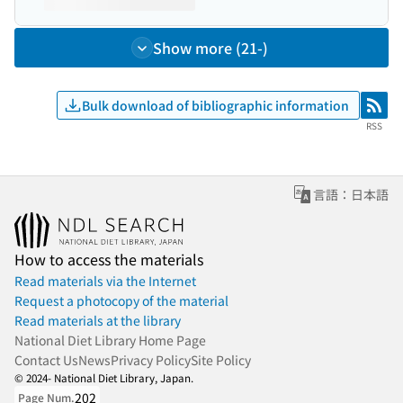
Show more (21-)
Bulk download of bibliographic information
RSS
RSS
言語：日本語
How to access the materials
Read materials via the Internet
Request a photocopy of the material
Read materials at the library
National Diet Library Home Page
Contact Us
News
Privacy Policy
Site Policy
© 2024- National Diet Library, Japan.
202
Page Num.