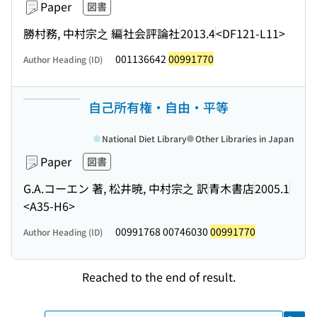
Paper
図書
勝村務, 中村宗之 編
社会評論社
2013.4
<DF121-L11>
001136642
00991770
Author Heading (ID)
自己所有権・自由・平等
National Diet Library
Other Libraries in Japan
Paper
図書
G.A.コーエン 著, 松井暁, 中村宗之 訳
青木書店
2005.1
<A35-H6>
00991768 00746030
00991770
Author Heading (ID)
Reached to the end of result.