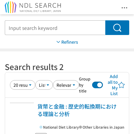
Ope
Jump to main content
Search
Refiners
Search results 2
Add
Group
all to
by
My
title
List
貨幣と金融 : 歴史的転換期におけ
る理論と分析
National Diet Library
Other Libraries in Japan