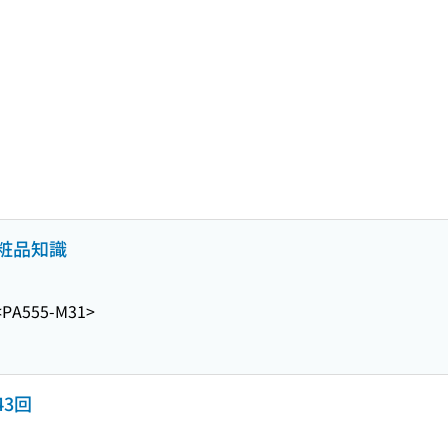
粧品知識
<PA555-M31>
43回