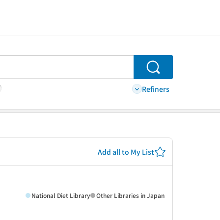
Search
Refiners
Add all to My List
National Diet Library
Other Libraries in Japan