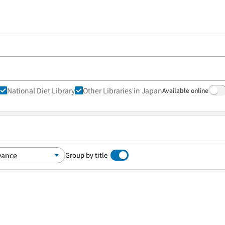
National Diet Library
Other Libraries in Japan
Available online
Group by title