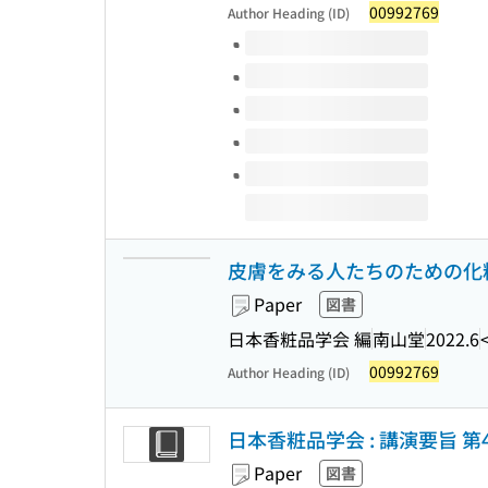
00992769
Author Heading (ID)
Volumes of this title
皮膚をみる人たちのための化
Paper
図書
日本香粧品学会 編
南山堂
2022.6
00992769
Author Heading (ID)
日本香粧品学会 : 講演要旨 第
Paper
図書