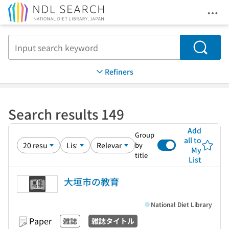
Ope
Jump to main content
Search
Refiners
Search results 149
Add
Group
all to
by
My
title
List
大垣市の教育
National Diet Library
Paper
雑誌
雑誌タイトル