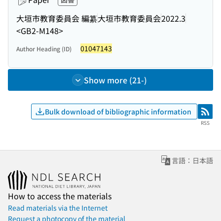
大垣市教育委員会 編纂
大垣市教育委員会
2022.3
<GB2-M148>
01047143
Author Heading (ID)
Show more (21-)
Bulk download of bibliographic information
RSS
RSS
言語：日本語
How to access the materials
Read materials via the Internet
Request a photocopy of the material