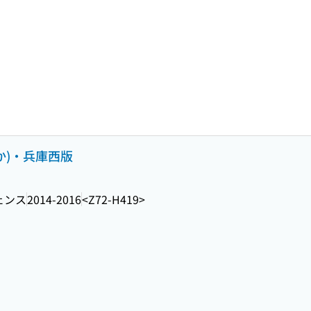
か)・兵庫西版
ェンス
2014-2016
<Z72-H419>