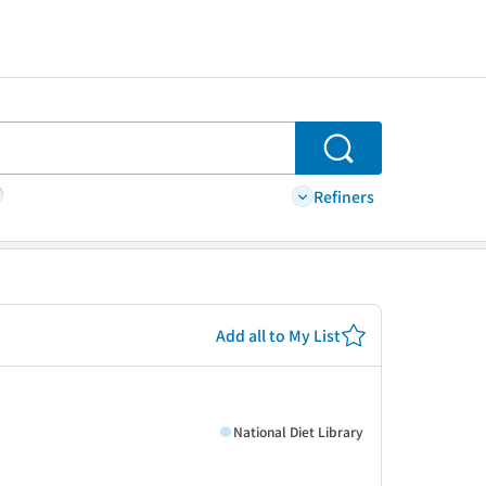
Search
Refiners
Add all to My List
National Diet Library