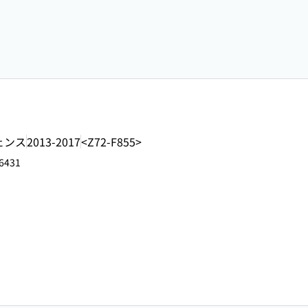
ェンス
2013-2017
<Z72-F855>
6431