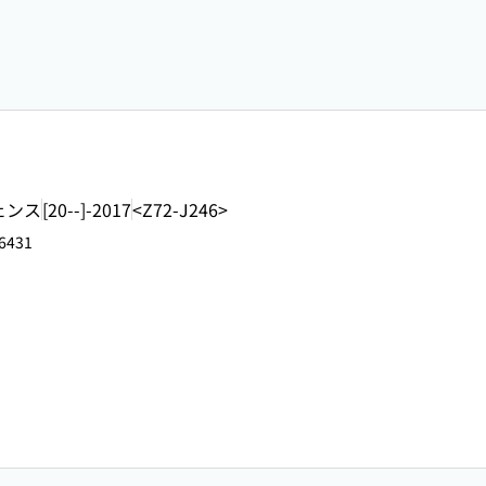
ェンス
[20--]-2017
<Z72-J246>
6431