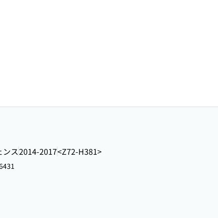
ェンス
2014-2017
<Z72-H381>
6431