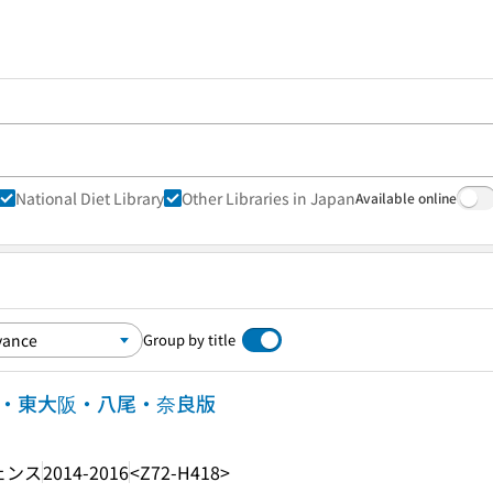
National Diet Library
Other Libraries in Japan
Available online
Group by title
堺・東大阪・八尾・奈良版
ェンス
2014-2016
<Z72-H418>