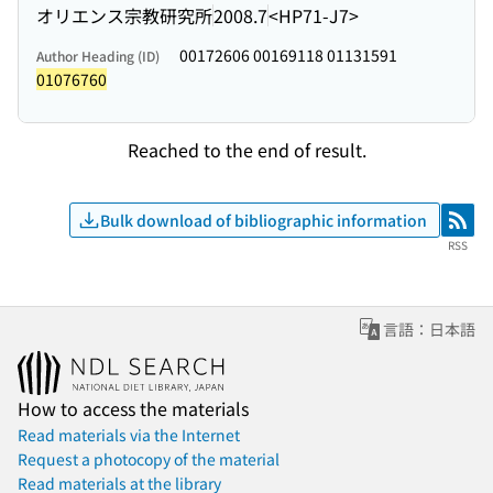
オリエンス宗教研究所
2008.7
<HP71-J7>
00172606 00169118 01131591
Author Heading (ID)
01076760
Reached to the end of result.
Bulk download of bibliographic information
RSS
RSS
言語：日本語
How to access the materials
Read materials via the Internet
Request a photocopy of the material
Read materials at the library