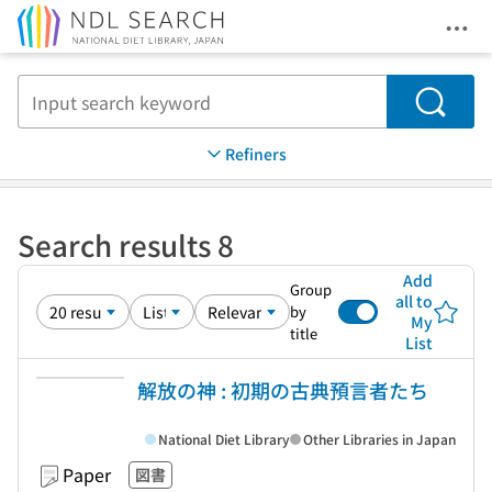
Ope
Jump to main content
Search
Refiners
Search results 8
Add
Group
all to
by
My
title
List
解放の神 : 初期の古典預言者たち
National Diet Library
Other Libraries in Japan
Paper
図書