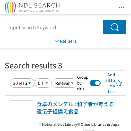
Ope
Jump to main content
Search
Refiners
Search results 3
Add
Group
all to
by
My
title
List
食卓のメンデル : 科学者が考える
遺伝子組換え食品
National Diet Library
Other Libraries in Japan