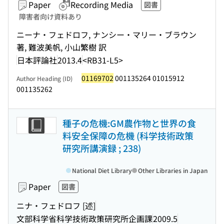
Paper
Recording Media
図書
障害者向け資料あり
ニーナ・フェドロフ, ナンシー・マリー・ブラウン
著, 難波美帆, 小山繁樹 訳
日本評論社
2013.4
<RB31-L5>
01169702
001135264 01015912
Author Heading (ID)
001135262
種子の危機:GM農作物と世界の食
料安全保障の危機 (科学技術政策
研究所講演録 ; 238)
National Diet Library
Other Libraries in Japan
Paper
図書
ニナ・フェドロフ [述]
文部科学省科学技術政策研究所企画課
2009.5