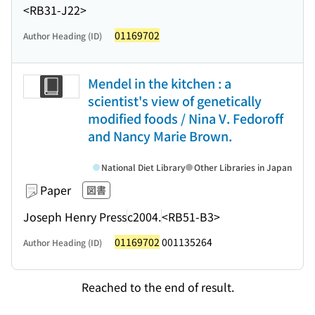
<RB31-J22>
01169702
Author Heading (ID)
Mendel in the kitchen : a
scientist's view of genetically
modified foods / Nina V. Fedoroff
and Nancy Marie Brown.
National Diet Library
Other Libraries in Japan
Paper
図書
Joseph Henry Press
c2004.
<RB51-B3>
01169702
001135264
Author Heading (ID)
Reached to the end of result.