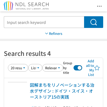
Ope
Jump to main content
Search
Refiners
Search results 4
Add
Group
all to
by
My
title
List
図解まちをリノベーションする治
水デザイン : ドイツ・スイス・オ
ーストリア15の実践