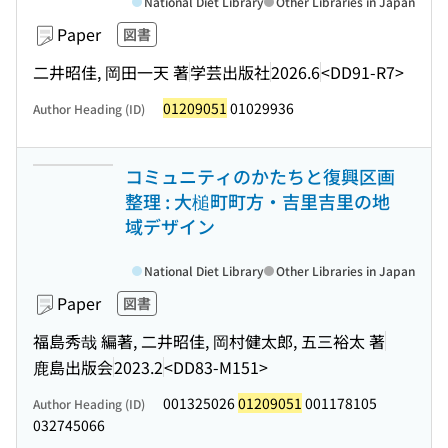
National Diet Library
Other Libraries in Japan
Paper
図書
二井昭佳, 岡田一天 著
学芸出版社
2026.6
<DD91-R7>
01209051
01029936
Author Heading (ID)
コミュニティのかたちと復興区画
整理 : 大槌町町方・吉里吉里の地
域デザイン
National Diet Library
Other Libraries in Japan
Paper
図書
福島秀哉 編著, 二井昭佳, 岡村健太郎, 五三裕太 著
鹿島出版会
2023.2
<DD83-M151>
001325026
01209051
001178105
Author Heading (ID)
032745066