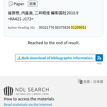
Paper
図書
篠原修, 内藤廣, 二井昭佳 編
彰国社
2010.9
<KA421-J172>
00321770 00375826
01209051
Author Heading (ID)
Reached to the end of result.
Bulk download of bibliographic information
RSS
RSS
言語：日本語
How to access the materials
Read materials via the Internet