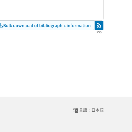
Bulk download of bibliographic information
RSS
RSS
言語：日本語