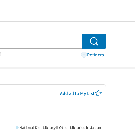
Search
Refiners
Add all to My List
National Diet Library
Other Libraries in Japan