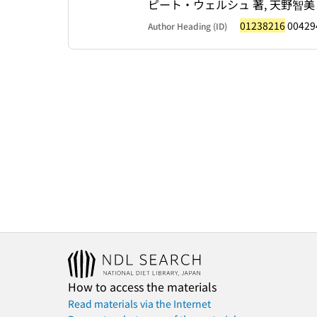
ピート・ウェルシュ 著, 天野智美
01238216
00429
Author Heading (ID)
How to access the materials
Read materials via the Internet