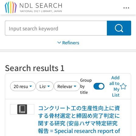
Ope
Jump to main content
Search
Refiners
Search results 1
Add
Group
all to
by
My
title
List
コンクリート工の生産性向上に資
する骨材選定と締固め完了判定に
関する研究 (安藤ハザマ特定研究
報告 = Special research report of