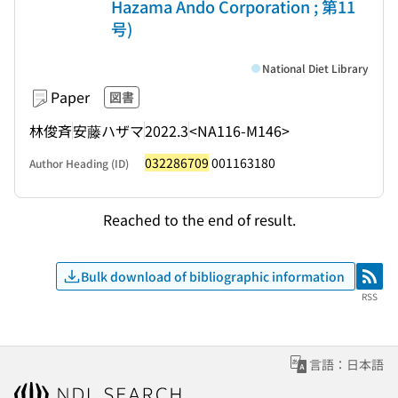
Hazama Ando Corporation ; 第11
号)
National Diet Library
Paper
図書
林俊斉
安藤ハザマ
2022.3
<NA116-M146>
032286709
001163180
Author Heading (ID)
Reached to the end of result.
Bulk download of bibliographic information
RSS
RSS
言語：日本語