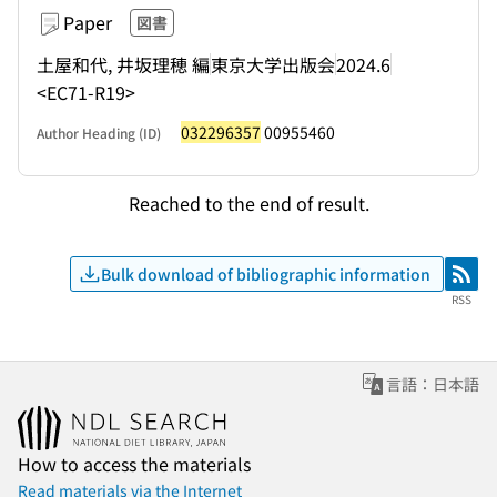
Paper
図書
土屋和代, 井坂理穂 編
東京大学出版会
2024.6
<EC71-R19>
032296357
00955460
Author Heading (ID)
Reached to the end of result.
Bulk download of bibliographic information
RSS
RSS
言語：日本語
How to access the materials
Read materials via the Internet