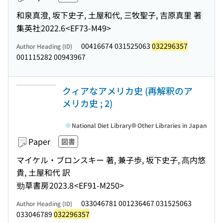
和泉真澄, 坂下史子, 土屋和代, 三牧聖子, 吉原真里 著
集英社
2022.6
<EF73-M49>
00416674 031525063
032296357
Author Heading (ID)
001115282 00943967
クィアなアメリカ史 (再解釈のア
メリカ史 ; 2)
National Diet Library
Other Libraries in Japan
Paper
図書
マイケル・ブロンスキー 著, 兼子歩, 坂下史子, 髙内悠
貴, 土屋和代 訳
勁草書房
2023.8
<EF91-M250>
033046781 001236467 031525063
Author Heading (ID)
033046789
032296357