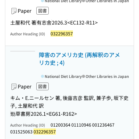
National Diet Library
Other Libraries in Japan
Paper
図書
土屋和代 著
有志舎
2026.3
<EC132-R11>
032296357
Author Heading (ID)
障害のアメリカ史 (再解釈のアメ
リカ史 ; 4)
National Diet Library
Other Libraries in Japan
Paper
図書
キム・E.ニールセン 著, 後藤吉彦 監訳, 兼子歩, 坂下史
子, 土屋和代 訳
勁草書房
2026.1
<EG61-R162>
01200364 01110946 001236467
Author Heading (ID)
031525063
032296357