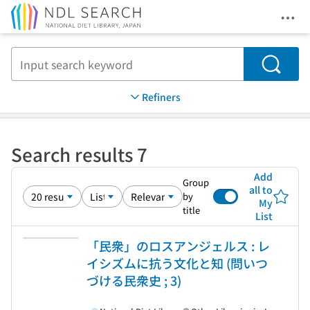
Ope
Jump to main content
Search
Refiners
Search results 7
Add
Group
all to
by
My
title
List
「民衆」のロスアンジェルス : レ
イシズムに抗う文化と知 (問いつ
づける民衆史 ; 3)