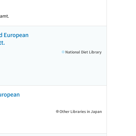
ramt.
nd European
t.
National Diet Library
European
Other Libraries in Japan