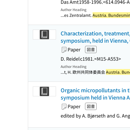
Das Amt
1958-1996.
<614.0946-
Author Heading
...es Zentralamt.
Austria. Bundesmin
Characterization, treatment
symposium, held in Vienna, O
Paper
図書
D. Reidel
c1981.
<M15-A553>
Author Heading
...t, H. 欧州共同体委員会
Austria. Bu
Organic micropollutants in 
symposium held in Vienna Au
Paper
図書
edited by A. Bjørseth and G. Ang