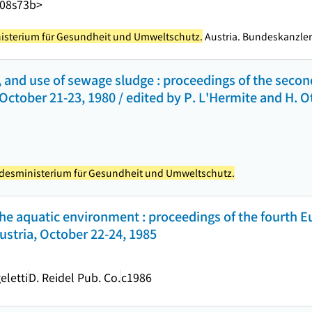
A08s73b>
isterium für Gesundheit und Umweltschutz.
Austria. Bundeskanzle
, and use of sewage sludge : proceedings of the seco
ctober 21-23, 1980 / edited by P. L'Hermite and H. Ot
ndesministerium für Gesundheit und Umweltschutz.
the aquatic environment : proceedings of the fourth 
stria, October 22-24, 1985
eletti
D. Reidel Pub. Co.
c1986