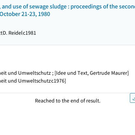
, and use of sewage sludge : proceedings of the seco
October 21-23, 1980
tt
D. Reidel
c1981
it und Umweltschutz ; [Idee und Text, Gertrude Maurer]
heit und Umweltschutz
c1976]
Reached to the end of result.