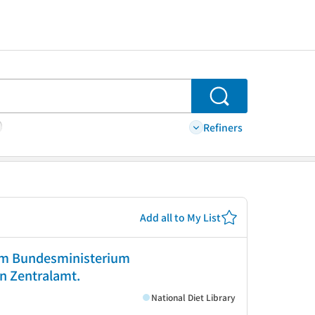
Search
Refiners
Add all to My List
vom Bundesministerium
n Zentralamt.
National Diet Library