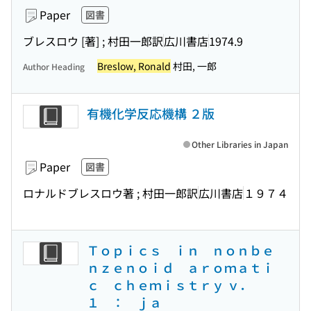
Paper
図書
ブレスロウ [著] ; 村田一郎訳
広川書店
1974.9
Breslow, Ronald
村田, 一郎
Author Heading
有機化学反応機構 ２版
Other Libraries in Japan
Paper
図書
ロナルドブレスロウ著 ; 村田一郎訳
広川書店
１９７４
Ｔｏｐｉｃｓ ｉｎ ｎｏｎｂｅ
ｎｚｅｎｏｉｄ ａｒｏｍａｔｉ
ｃ ｃｈｅｍｉｓｔｒｙ ｖ．
１ ： ｊａ