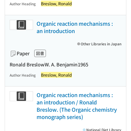
Breslow, Ronald
Author Heading
Organic reaction mechanisms :
an introduction
Other Libraries in Japan
Paper
図書
Ronald Breslow
W. A. Benjamin
1965
Breslow, Ronald
Author Heading
Organic reaction mechanisms :
an introduction / Ronald
Breslow. (The Organic chemistry
monograph series)
National Diet Library