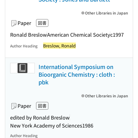
Other Libraries in Japan
Paper
図書
Ronald Breslow
American Chemical Society
c1997
Breslow, Ronald
Author Heading
International Symposium on
Bioorganic Chemistry : cloth :
pbk
Other Libraries in Japan
Paper
図書
edited by Ronald Breslow
New York Academy of Sciences
1986
Author Heading