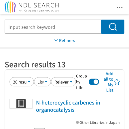
Ope
Jump to main content
Search
Refiners
Search results 13
Add
Group
all to
by
My
title
List
N-heterocyclic carbenes in
organocatalysis
Other Libraries in Japan