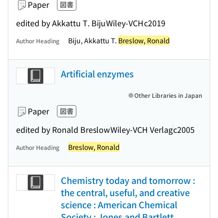
Paper
図書
edited by Akkattu T. Biju
Wiley-VCH
c2019
Biju, Akkattu T.
Breslow, Ronald
Author Heading
Artificial enzymes
Other Libraries in Japan
Paper
図書
edited by Ronald Breslow
Wiley-VCH Verlag
c2005
Breslow, Ronald
Author Heading
Chemistry today and tomorrow :
the central, useful, and creative
science : American Chemical
Society : Jones and Bartlett