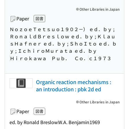
Other Libraries in Japan
Paper
図書
ＮｏｚｏｅＴｅｔｓｕｏ１９０２－） ｅｄ．ｂｙ ;
ＲｏｎａｌｄＢｒｅｓｌｏｗ ｅｄ．ｂｙ ; Ｋｌａｕ
ｓＨａｆｎｅｒ ｅｄ．ｂｙ ; ＳｈｏＩｔｏ ｅｄ．ｂ
ｙ ; ＩｃｈｉｒｏＭｕｒａｔａ ｅｄ．ｂｙ
Ｈｉｒｏｋａｗａ Ｐｕｂ． Ｃｏ．
ｃ１９７３
Organic reaction mechanisms :
an introduction : pbk 2d ed
Other Libraries in Japan
Paper
図書
ed. by Ronald Breslow
W.A. Benjamin
1969