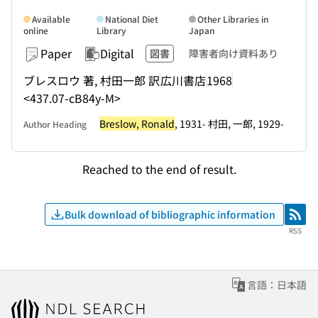
Available
National Diet
Other Libraries in
online
Library
Japan
Paper
Digital
図書
障害者向け資料あり
ブレスロウ 著, 村田一郎 訳
広川書店
1968
<437.07-cB84y-M>
Breslow, Ronald
, 1931- 村田, 一郎, 1929-
Author Heading
Reached to the end of result.
Bulk download of bibliographic information
RSS
RSS
言語：日本語