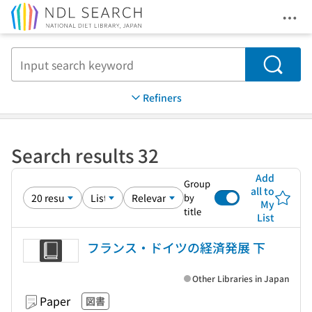
Ope
Jump to main content
Search
Refiners
Search results 32
Add
Group
all to
by
My
title
List
フランス・ドイツの経済発展 下
Other Libraries in Japan
Paper
図書