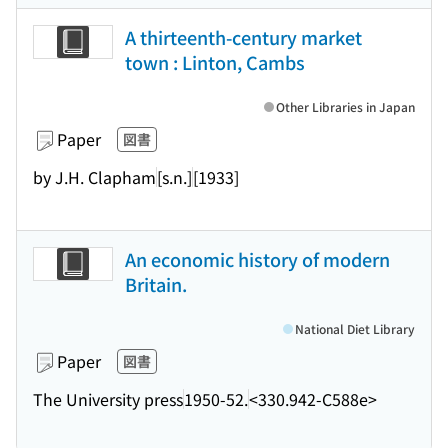
A thirteenth-century market
town : Linton, Cambs
Other Libraries in Japan
Paper
図書
by J.H. Clapham
[s.n.]
[1933]
An economic history of modern
Britain.
National Diet Library
Paper
図書
The University press
1950-52.
<330.942-C588e>