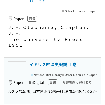
ｈ ｅｄ
Other Libraries in Japan
Paper
図書
Ｊ．Ｈ．Ｃｌａｐｈａｍ ｂｙ ; Ｃｌａｐｈａｍ，
Ｊ．Ｈ．
Ｔｈｅ Ｕｎｉｖｅｒｓｉｔｙ Ｐｒｅｓｓ
１９５１
イギリス経済史概説 上巻
National Diet Library
Other Libraries in Japan
Paper
Digital
図書
障害者向け資料あり
J.クラパム 著, 山村延昭 訳
未来社
1979.5
<DC413-32>