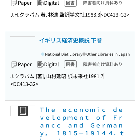
Paper
Digital
図書
障害者向け資料あり
J.H.クラパム 著, 林達 監訳
学文社
1983.3
<DC423-G2>
イギリス経済史概説 下巻
National Diet Library
Other Libraries in Japan
Paper
Digital
図書
障害者向け資料あり
J.クラパム [著], 山村延昭 訳
未来社
1981.7
<DC413-32>
Ｔｈｅ ｅｃｏｎｏｍｉｃ ｄｅ
ｖｅｌｏｐｍｅｎｔ ｏｆ Ｆｒ
ａｎｃｅ ａｎｄ Ｇｅｒｍａｎ
ｙ， １８１５－１９１４ ４．ｔ