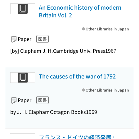
An Economic history of modern
Britain Vol. 2
Other Libraries in Japan
Paper
図書
[by] Clapham J. H.
Cambridge Univ. Press
1967
The causes of the war of 1792
Other Libraries in Japan
Paper
図書
by J. H. Clapham
Octagon Books
1969
フランス・ドイツの経済発展 :