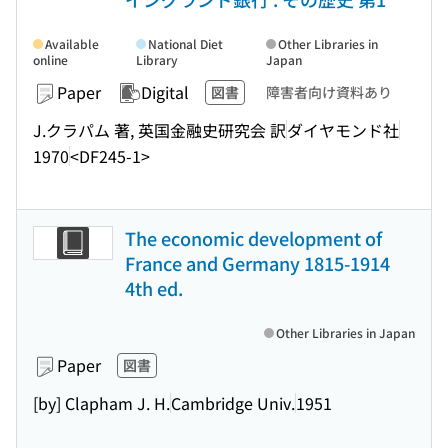
Available
National Diet
Other Libraries in
online
Library
Japan
Paper
Digital
図書
障害者向け資料あり
J.クラパム 著, 英国金融史研究会 訳
ダイヤモンド社
1970
<DF245-1>
The economic development of
France and Germany 1815-1914
4th ed.
Other Libraries in Japan
Paper
図書
[by] Clapham J. H.
Cambridge Univ.
1951