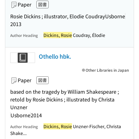
Paper
図書
Rosie Dickins ; illustrator, Elodie Coudray
Usborne
2013
Dickins, Rosie
Coudray, Élodie
Author Heading
Othello hbk.
Other Libraries in Japan
Paper
図書
based on the tragedy by William Shakespeare ;
retold by Rosie Dickins ; illustrated by Christa
Unzner
Usborne
2014
Dickins, Rosie
Unzner-Fischer, Christa
Author Heading
Shake...