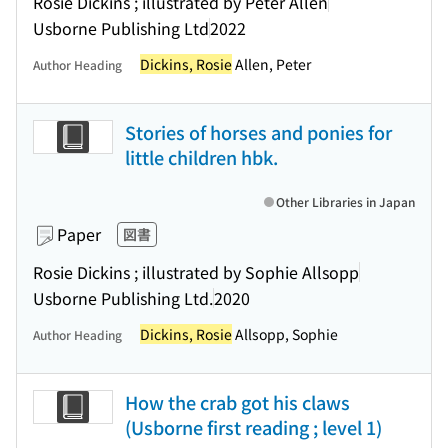
Rosie Dickins ; illustrated by Peter Allen
Usborne Publishing Ltd
2022
Dickins, Rosie
Allen, Peter
Author Heading
Stories of horses and ponies for
little children hbk.
Other Libraries in Japan
Paper
図書
Rosie Dickins ; illustrated by Sophie Allsopp
Usborne Publishing Ltd.
2020
Dickins, Rosie
Allsopp, Sophie
Author Heading
How the crab got his claws
(Usborne first reading ; level 1)