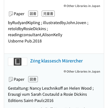
Other Libraries in Japan
Paper
図書
児童書
byRudyardKipling ; illustratedbyJohnJoven ;
retoldbyRosieDickins ;
readingconsultant,AlisonKelly
Usborne Pub.
2018
Zéng klassesch Märercher
Other Libraries in Japan
Paper
図書
Gestaltung: Nancy Leschnikoff an Helen Wood ;
Erausgi vum Sarah Coutauld a Rosie Dickins
Editions Saint-Paul
c2016