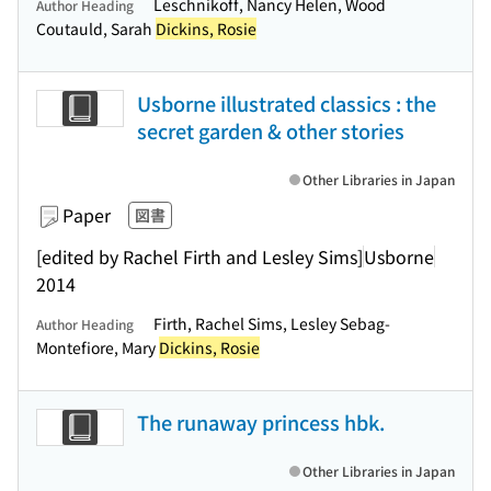
Leschnikoff, Nancy Helen, Wood
Author Heading
Coutauld, Sarah
Dickins, Rosie
Usborne illustrated classics : the
secret garden & other stories
Other Libraries in Japan
Paper
図書
[edited by Rachel Firth and Lesley Sims]
Usborne
2014
Firth, Rachel Sims, Lesley Sebag-
Author Heading
Montefiore, Mary
Dickins, Rosie
The runaway princess hbk.
Other Libraries in Japan