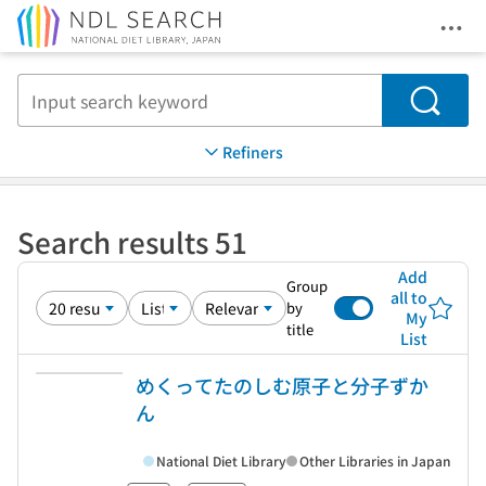
Ope
Jump to main content
Search
Refiners
Search results 51
Add
Group
all to
by
My
title
List
めくってたのしむ原子と分子ずか
ん
National Diet Library
Other Libraries in Japan