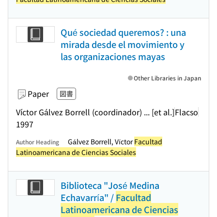
Qué sociedad queremos? : una
mirada desde el movimiento y
las organizaciones mayas
Other Libraries in Japan
Paper
図書
Víctor Gálvez Borrell (coordinador) ... [et al.]
Flacso
1997
Gálvez Borrell, Víctor
Facultad
Author Heading
Latinoamericana de Ciencias Sociales
Biblioteca "José Medina
Echavarría" /
Facultad
Latinoamericana de Ciencias