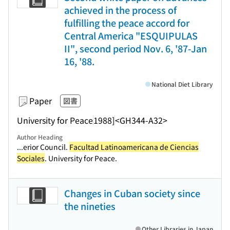
achieved in the process of
fulfilling the peace accord for
Central America "ESQUIPULAS
II", second period Nov. 6, '87-Jan
16, '88.
National Diet Library
Paper
図書
University for Peace
1988]
<GH344-A32>
Author Heading
...erior Council.
Facultad Latinoamericana de Ciencias
Sociales
. University for Peace.
Changes in Cuban society since
the nineties
Other Libraries in Japan