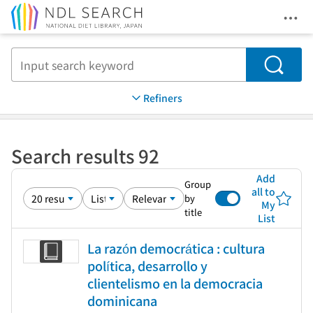
Ope
Jump to main content
Search
Refiners
Search results 92
Add
Group
all to
by
My
title
List
La razón democrática : cultura
política, desarrollo y
clientelismo en la democracia
dominicana