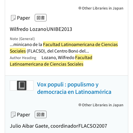
Other Libraries in Japan
Paper
図書
Wilfredo Lozano
UNIBE
2013
Note (General)
...minicano de la
Facultad Latinoamericana de Ciencias
Sociales
(FLACSO), del Centro Bonó del...
Lozano, Wilfredo
Facultad
Author Heading
Latinoamericana de Ciencias Sociales
Vox populi : populismo y
democracia en Latinoamérica
Other Libraries in Japan
Paper
図書
Julio Aibar Gaete, coordinador
FLACSO
2007