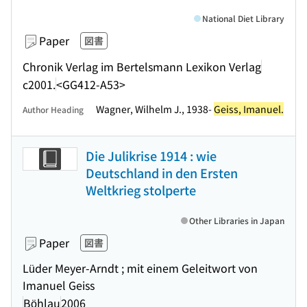
National Diet Library
Paper
図書
Chronik Verlag im Bertelsmann Lexikon Verlag
c2001.
<GG412-A53>
Wagner, Wilhelm J., 1938-
Geiss, Imanuel.
Author Heading
Die Julikrise 1914 : wie
Deutschland in den Ersten
Weltkrieg stolperte
Other Libraries in Japan
Paper
図書
Lüder Meyer-Arndt ; mit einem Geleitwort von
Imanuel Geiss
Böhlau
2006