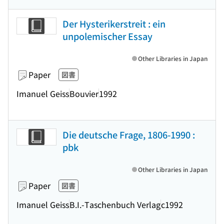
Der Hysterikerstreit : ein
unpolemischer Essay
Other Libraries in Japan
Paper
図書
Imanuel Geiss
Bouvier
1992
Die deutsche Frage, 1806-1990 :
pbk
Other Libraries in Japan
Paper
図書
Imanuel Geiss
B.I.-Taschenbuch Verlag
c1992