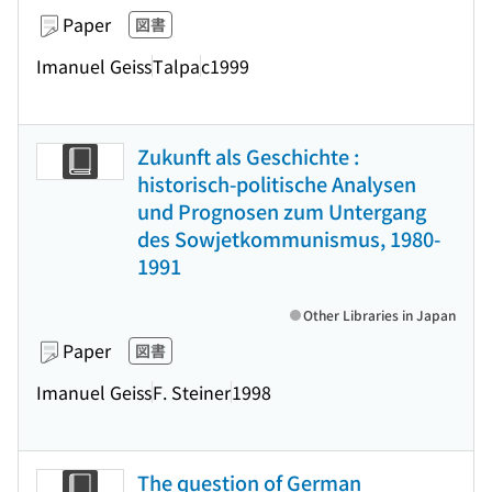
Paper
図書
Imanuel Geiss
Talpa
c1999
Zukunft als Geschichte :
historisch-politische Analysen
und Prognosen zum Untergang
des Sowjetkommunismus, 1980-
1991
Other Libraries in Japan
Paper
図書
Imanuel Geiss
F. Steiner
1998
The question of German