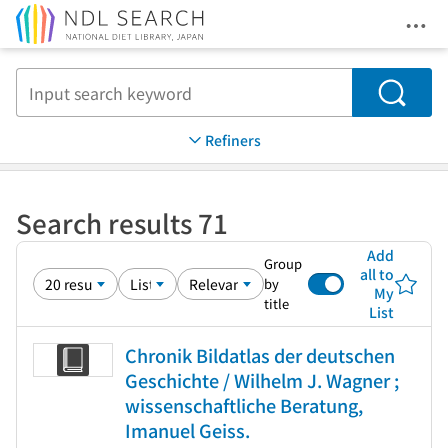
Ope
Jump to main content
Search
Refiners
Search results 71
Add
Group
all to
by
My
title
List
Chronik Bildatlas der deutschen
Geschichte / Wilhelm J. Wagner ;
wissenschaftliche Beratung,
Imanuel Geiss.