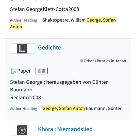
Stefan George
Klett-Cotta
2008
Shakespeare, William
George, Stefan
Author Heading
Anton
Gedichte
Other Libraries in Japan
Paper
図書
Stefan George ; herausgegeben von Günter
Baumann
Reclam
c2008
George, Stefan Anton
Baumann, Günter
Author Heading
Khôra : Niemandslied