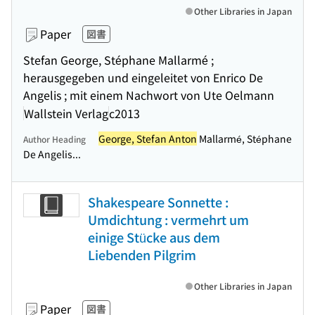
Other Libraries in Japan
Paper
図書
Stefan George, Stéphane Mallarmé ;
herausgegeben und eingeleitet von Enrico De
Angelis ; mit einem Nachwort von Ute Oelmann
Wallstein Verlag
c2013
George, Stefan Anton
Mallarmé, Stéphane
Author Heading
De Angelis...
Shakespeare Sonnette :
Umdichtung : vermehrt um
einige Stücke aus dem
Liebenden Pilgrim
Other Libraries in Japan
Paper
図書