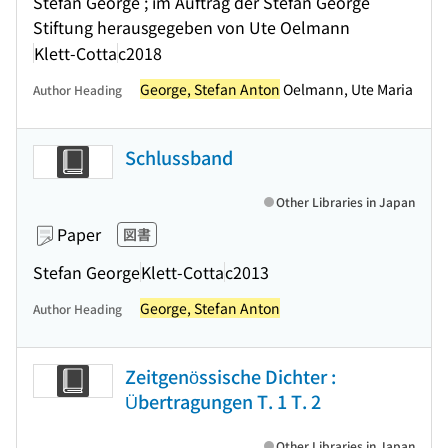
Stefan George ; im Auftrag der Stefan George
Stiftung herausgegeben von Ute Oelmann
Klett-Cotta
c2018
George, Stefan Anton
Oelmann, Ute Maria
Author Heading
Schlussband
Other Libraries in Japan
Paper
図書
Stefan George
Klett-Cotta
c2013
George, Stefan Anton
Author Heading
Zeitgenössische Dichter :
Übertragungen T. 1 T. 2
Other Libraries in Japan