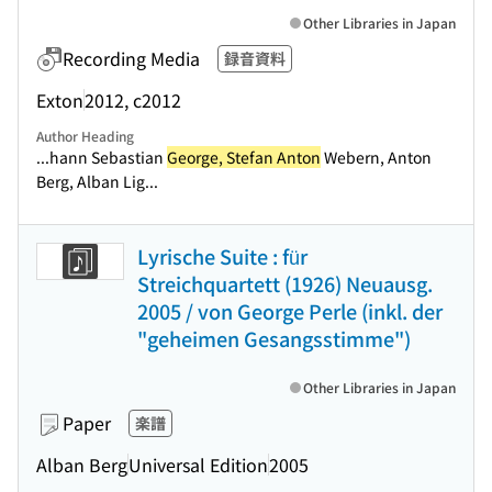
Other Libraries in Japan
Recording Media
録音資料
Exton
2012, c2012
Author Heading
...hann Sebastian
George, Stefan Anton
Webern, Anton
Berg, Alban Lig...
Lyrische Suite : für
Streichquartett (1926) Neuausg.
2005 / von George Perle (inkl. der
"geheimen Gesangsstimme")
Other Libraries in Japan
Paper
楽譜
Alban Berg
Universal Edition
2005