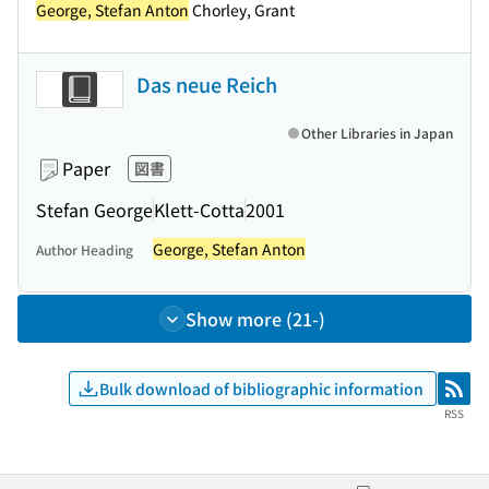
George, Stefan Anton
Chorley, Grant
Das neue Reich
Other Libraries in Japan
Paper
図書
Stefan George
Klett-Cotta
2001
George, Stefan Anton
Author Heading
Show more (21-)
Bulk download of bibliographic information
RSS
RSS