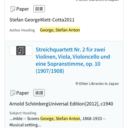
Paper
図書
Stefan George
Klett-Cotta
2011
George, Stefan Anton
Author Heading
Streichquartett Nr. 2 für zwei
Violinen, Viola, Violoncello und
eine Sopranstimme, op. 10
(1907/1908)
Other Libraries in Japan
Paper
楽譜
Arnold Schönberg
Universal Edition
[2012], c1940
Subject Heading
...mble -- Scores
George, Stefan Anton
, 1868-1933 --
Musical setting...