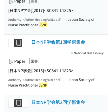
Paper
図書
[日本NP学会]
[2017]
<SC841-L1825>
Japan Society of
Authority（Author Heading/altLabel）
Nurse Practitioner
JSNP
日本NP学会第1回学術集会
National Diet Library
Paper
図書
[日本NP学会]
[2015]
<SC841-L1823>
Japan Society of
Authority（Author Heading/altLabel）
Nurse Practitioner
JSNP
日本NP学会第2回学術集会