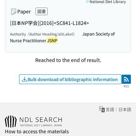
National Diet Library
Paper
図書
[日本NP学会]
[2016]
<SC841-L1824>
Japan Society of
Authority（Author Heading/altLabel）
Nurse Practitioner
JSNP
Reached to the end of result.
Bulk download of bibliographic information
RSS
RSS
言語：日本語
How to access the materials