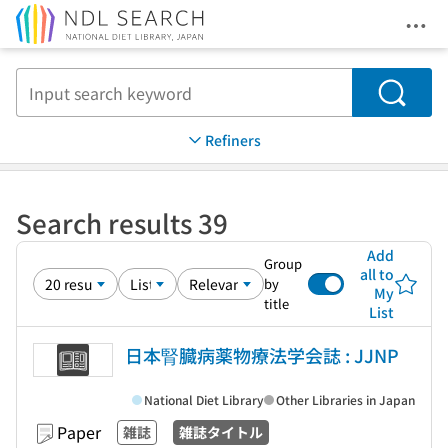
Ope
Jump to main content
Search
Refiners
Search results 39
Add
Group
all to
by
My
title
List
日本腎臓病薬物療法学会誌 : JJNP
National Diet Library
Other Libraries in Japan
Paper
雑誌
雑誌タイトル