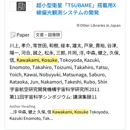
超小型衛星「TSUBAME」搭載用X
線偏光観測システムの開発
Other Libraries in Japan
Paper
文書・図像類
川上, 孝介, 常世田, 和樹, 榎本, 雄太, 戸泉, 貴裕, 谷津,
陽一, 河合, 誠之, 松永, 三郎, 片岡, 淳, 中森, 健之, 久保,
信,
Kawakami, Kosuke
, Tokoyoda, Kazuki,
Enomoto, Takahiro, Toizumi, Takahiro, Yatsu,
Yoich, Kawai, Nobuyuki, Matsunaga, Saburo,
Kataoka, Jun, Nakamori, Takeshi, Kubo, Shin
宇宙航空研究開発機構宇宙科学研究所
2011
第11回宇宙科学シンポジウム: 講演集録
11
Author Heading
...淳 中森, 健之 久保, 信
Kawakami, Kosuke
Tokoyoda,
Kazuki Enomoto, Tak...