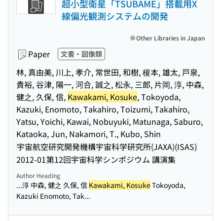
超小型衛星「TSUBAME」搭載用X
線偏光観測システムの開発
Other Libraries in Japan
Paper
文書・図像類
林, 真由美, 川上, 孝介, 常世田, 和樹, 榎本, 雄太, 戸泉,
貴裕, 谷津, 陽一, 河合, 誠之, 松永, 三郎, 片岡, 淳, 中森,
健之, 久保, 信,
Kawakami, Kosuke
, Tokoyoda,
Kazuki, Enomoto, Takahiro, Toizumi, Takahiro,
Yatsu, Yoichi, Kawai, Nobuyuki, Matunaga, Saburo,
Kataoka, Jun, Nakamori, T., Kubo, Shin
宇宙航空研究開発機構宇宙科学研究所(JAXA)(ISAS)
2012-01
第12回宇宙科学シンポジウム 講演集
Author Heading
...淳 中森, 健之 久保, 信
Kawakami, Kosuke
Tokoyoda,
Kazuki Enomoto, Tak...