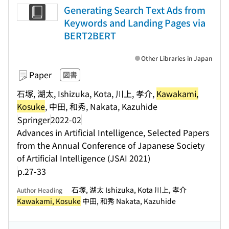
Generating Search Text Ads from
Keywords and Landing Pages via
BERT2BERT
Other Libraries in Japan
Paper
図書
石塚, 湖太, Ishizuka, Kota, 川上, 孝介,
Kawakami,
Kosuke
, 中田, 和秀, Nakata, Kazuhide
Springer
2022-02
Advances in Artificial Intelligence, Selected Papers
from the Annual Conference of Japanese Society
of Artificial Intelligence (JSAI 2021)
p.27-33
石塚, 湖太 Ishizuka, Kota 川上, 孝介
Author Heading
Kawakami, Kosuke
中田, 和秀 Nakata, Kazuhide