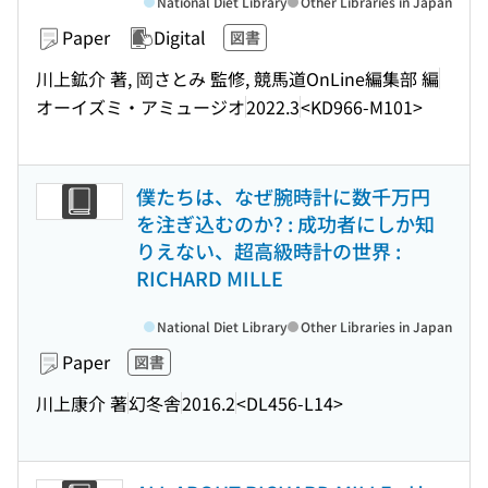
National Diet Library
Other Libraries in Japan
Paper
Digital
図書
川上鉱介 著, 岡さとみ 監修, 競馬道OnLine編集部 編
オーイズミ・アミュージオ
2022.3
<KD966-M101>
僕たちは、なぜ腕時計に数千万円
を注ぎ込むのか? : 成功者にしか知
りえない、超高級時計の世界 :
RICHARD MILLE
National Diet Library
Other Libraries in Japan
Paper
図書
川上康介 著
幻冬舎
2016.2
<DL456-L14>