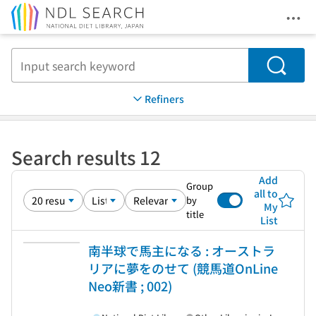
Ope
Jump to main content
Search
Refiners
Search results 12
Add
Group
all to
by
My
title
List
南半球で馬主になる : オーストラ
リアに夢をのせて (競馬道OnLine
Neo新書 ; 002)