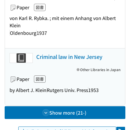
Paper
図書
von Karl R. Rybka. ; mit einem Anhang von Albert
Klein
Oldenbourg
1937
Criminal law in New Jersey
Other Libraries in Japan
Paper
図書
by Albert J. Klein
Rutgers Univ. Press
1953
Show more (21-)