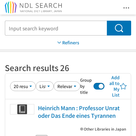
Ope
Jump to main content
Search
Refiners
Search results 26
Add
Group
all to
by
My
title
List
Heinrich Mann : Professor Unrat
oder Das Ende eines Tyrannen
Other Libraries in Japan