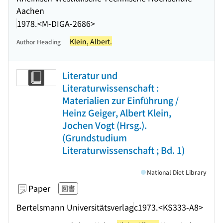
Aachen
1978.
<M-DIGA-2686>
Klein, Albert.
Author Heading
Literatur und
Literaturwissenschaft :
Materialien zur Einführung /
Heinz Geiger, Albert Klein,
Jochen Vogt (Hrsg.).
(Grundstudium
Literaturwissenschaft ; Bd. 1)
National Diet Library
Paper
図書
Bertelsmann Universitätsverlag
c1973.
<KS333-A8>