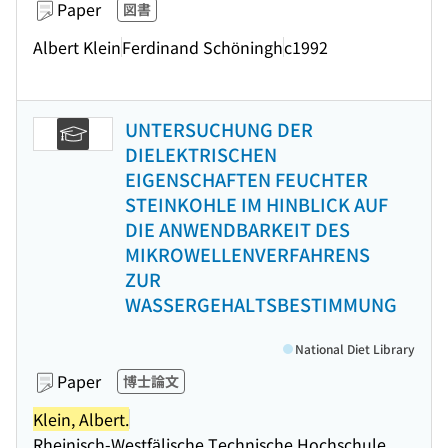
Paper
図書
Albert Klein
Ferdinand Schöningh
c1992
UNTERSUCHUNG DER
DIELEKTRISCHEN
EIGENSCHAFTEN FEUCHTER
STEINKOHLE IM HINBLICK AUF
DIE ANWENDBARKEIT DES
MIKROWELLENVERFAHRENS
ZUR
WASSERGEHALTSBESTIMMUNG
National Diet Library
Paper
博士論文
Klein, Albert.
Rheinisch-Westfälische Technische Hochschule