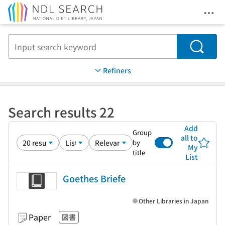
Ope
Jump to main content
Search
Refiners
Search results 22
Add
Group
all to
by
My
title
List
Goethes Briefe
Other Libraries in Japan
Paper
図書