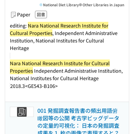
National Diet Library
Other Libraries in Japan
Paper
図書
editing:
Nara National Research Institute for
Cultural Properties
, Independent Administrative
Institution, National Institutes for Cultural
Heritage
Nara National Research Institute for Cultural
Properties
Independent Administrative Institution,
National Institutes for Cultural Heritage
2018.3
<GE543-B106>
001 発掘調査報告書の頻出用語俯
瞰図等の公開 考古学ビッグデータ
の定量的可視化： 日本の発掘調査
成果を１ 枚の画像で表現すると？