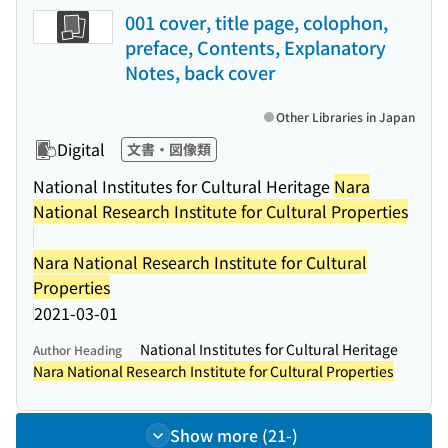
001 cover, title page, colophon,
preface, Contents, Explanatory
Notes, back cover
Other Libraries in Japan
Digital
文書・図像類
National Institutes for Cultural Heritage
Nara
National Research Institute for Cultural Properties
Nara National Research Institute for Cultural
Properties
2021-03-01
National Institutes for Cultural Heritage
Author Heading
Nara National Research Institute for Cultural Properties
Show more (21-)