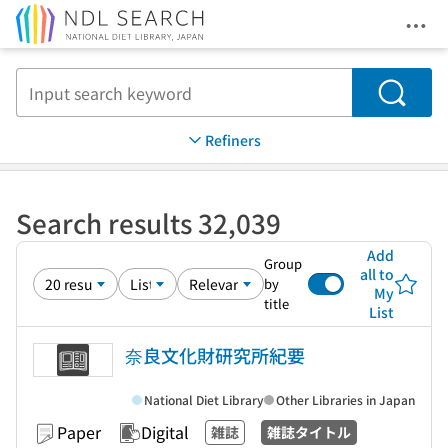
Ope
Jump to main content
Search
Refiners
Search results 32,039
Add
Group
all to
by
My
title
List
奈良文化財研究所紀要
National Diet Library
Other Libraries in Japan
Paper
Digital
雑誌
雑誌タイトル