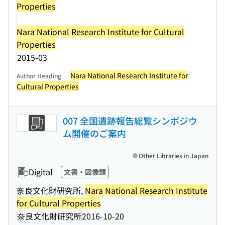
Properties
Nara National Research Institute for Cultural
Properties
2015-03
Nara National Research Institute for
Author Heading
Cultural Properties
007 全国遺跡報告総覧シンポジウ
ム開催のご案内
Other Libraries in Japan
Digital
文書・図像類
奈良文化財研究所,
Nara National Research Institute
for Cultural Properties
奈良文化財研究所
2016-10-20