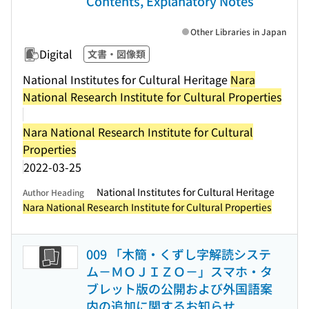
Contents, Explanatory Notes
Other Libraries in Japan
Digital
文書・図像類
National Institutes for Cultural Heritage
Nara
National Research Institute for Cultural Properties
Nara National Research Institute for Cultural
Properties
2022-03-25
National Institutes for Cultural Heritage
Author Heading
Nara National Research Institute for Cultural Properties
009 「木簡・くずし字解読システ
ム－ＭＯＪＩＺＯ－」スマホ・タ
ブレット版の公開および外国語案
内の追加に関するお知らせ