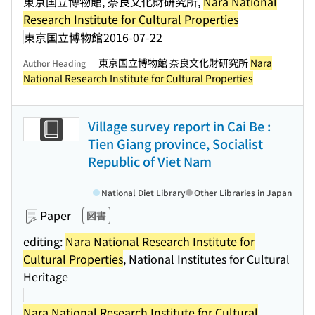
東京国立博物館, 奈良文化財研究所,
Nara National
Research Institute for Cultural Properties
東京国立博物館
2016-07-22
東京国立博物館 奈良文化財研究所
Nara
Author Heading
National Research Institute for Cultural Properties
Village survey report in Cai Be :
Tien Giang province, Socialist
Republic of Viet Nam
National Diet Library
Other Libraries in Japan
Paper
図書
editing:
Nara National Research Institute for
Cultural Properties
, National Institutes for Cultural
Heritage
Nara National Research Institute for Cultural