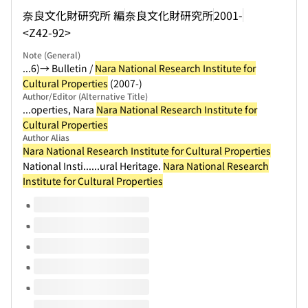
奈良文化財研究所 編
奈良文化財研究所
2001-
<Z42-92>
Note (General)
...6)→ Bulletin /
Nara National Research Institute for
Cultural Properties
(2007-)
Author/Editor (Alternative Title)
...operties, Nara
Nara National Research Institute for
Cultural Properties
Author Alias
Nara National Research Institute for Cultural Properties
National Insti...
...ural Heritage.
Nara National Research
Institute for Cultural Properties
Volumes of this title