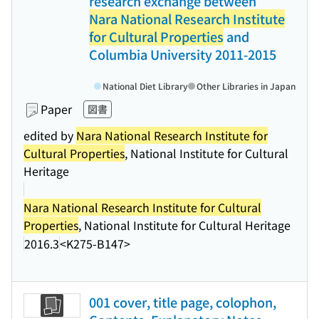
research exchange between
Nara National Research Institute
for Cultural Properties
and
Columbia University 2011-2015
National Diet Library
Other Libraries in Japan
Paper
図書
edited by
Nara National Research Institute for
Cultural Properties
, National Institute for Cultural
Heritage
Nara National Research Institute for Cultural
Properties
, National Institute for Cultural Heritage
2016.3
<K275-B147>
001 cover, title page, colophon,