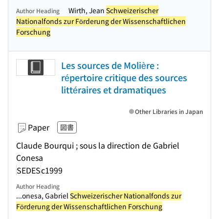
Wirth, Jean
Schweizerischer
Author Heading
Nationalfonds zur Förderung der Wissenschaftlichen
Forschung
Les sources de Molière :
répertoire critique des sources
littéraires et dramatiques
Other Libraries in Japan
Paper
図書
Claude Bourqui ; sous la direction de Gabriel
Conesa
SEDES
c1999
Author Heading
...onesa, Gabriel
Schweizerischer Nationalfonds zur
Förderung der Wissenschaftlichen Forschung