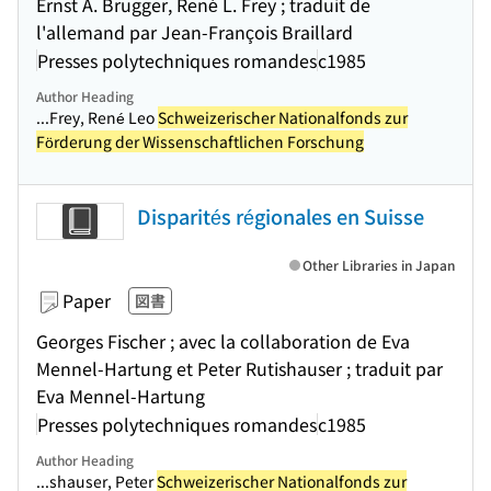
Ernst A. Brugger, René L. Frey ; traduit de
l'allemand par Jean-François Braillard
Presses polytechniques romandes
c1985
Author Heading
...Frey, René Leo
Schweizerischer Nationalfonds zur
Förderung der Wissenschaftlichen Forschung
Disparités régionales en Suisse
Other Libraries in Japan
Paper
図書
Georges Fischer ; avec la collaboration de Eva
Mennel-Hartung et Peter Rutishauser ; traduit par
Eva Mennel-Hartung
Presses polytechniques romandes
c1985
Author Heading
...shauser, Peter
Schweizerischer Nationalfonds zur