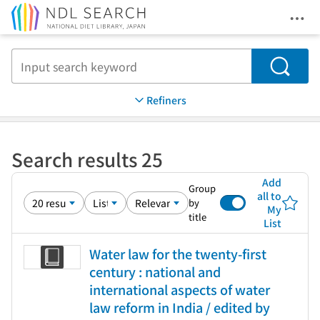
Ope
Jump to main content
Search
Refiners
Search results 25
Add
Group
all to
by
My
title
List
Water law for the twenty-first
century : national and
international aspects of water
law reform in India / edited by