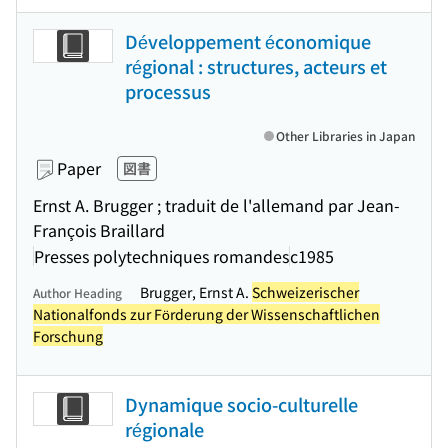
Développement économique
régional : structures, acteurs et
processus
Other Libraries in Japan
Paper
図書
Ernst A. Brugger ; traduit de l'allemand par Jean-
François Braillard
Presses polytechniques romandes
c1985
Brugger, Ernst A.
Schweizerischer
Author Heading
Nationalfonds zur Förderung der Wissenschaftlichen
Forschung
Dynamique socio-culturelle
régionale