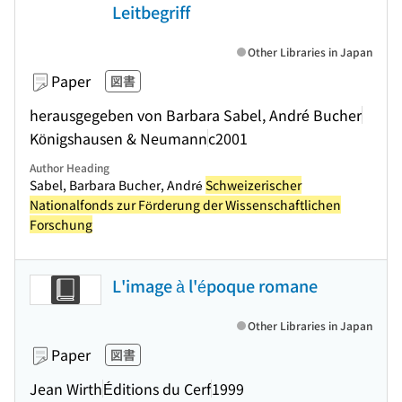
Leitbegriff
Other Libraries in Japan
Paper
図書
herausgegeben von Barbara Sabel, André Bucher
Königshausen & Neumann
c2001
Author Heading
Sabel, Barbara Bucher, André
Schweizerischer
Nationalfonds zur Förderung der Wissenschaftlichen
Forschung
L'image à l'époque romane
Other Libraries in Japan
Paper
図書
Jean Wirth
Éditions du Cerf
1999