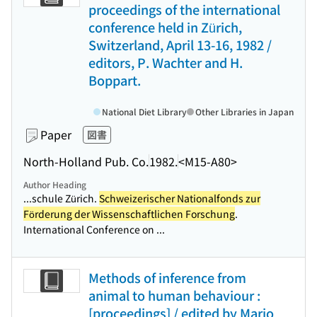
proceedings of the international
conference held in Zürich,
Switzerland, April 13-16, 1982 /
editors, P. Wachter and H.
Boppart.
National Diet Library
Other Libraries in Japan
Paper
図書
North-Holland Pub. Co.
1982.
<M15-A80>
Author Heading
...schule Zürich.
Schweizerischer Nationalfonds zur
Förderung der Wissenschaftlichen Forschung
.
International Conference on ...
Methods of inference from
animal to human behaviour :
[proceedings] / edited by Mario