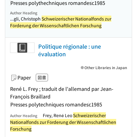
Presses polythechniques romandes
c1985
Author Heading
...gli, Christoph
Schweizerischer Nationalfonds zur
Förderung der Wissenschaftlichen Forschung
Politique régionale : une
évaluation
Other Libraries in Japan
Paper
図書
René L. Frey ; traduit de l'allemand par Jean-
François Braillard
Presses polytechniques romandes
c1985
Frey, René Leo
Schweizerischer
Author Heading
Nationalfonds zur Förderung der Wissenschaftlichen
Forschung