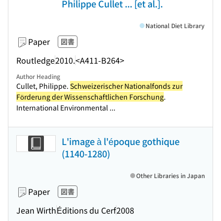
Philippe Cullet ... [et al.].
National Diet Library
Paper
図書
Routledge
2010.
<A411-B264>
Author Heading
Cullet, Philippe.
Schweizerischer Nationalfonds zur
Förderung der Wissenschaftlichen Forschung
.
International Environmental ...
L'image à l'époque gothique
(1140-1280)
Other Libraries in Japan
Paper
図書
Jean Wirth
Éditions du Cerf
2008