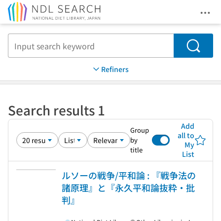
Ope
Jump to main content
Search
Refiners
Search results 1
Add
Group
all to
by
My
title
List
ルソーの戦争/平和論 : 『戦争法の
諸原理』と『永久平和論抜粋・批
判』