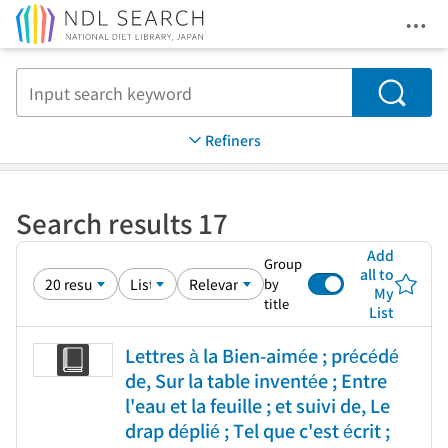
Ope
Jump to main content
Search
Refiners
Search results 17
Add
Group
all to
by
My
title
List
Lettres à la Bien-aimée ; précédé
de, Sur la table inventée ; Entre
l'eau et la feuille ; et suivi de, Le
drap déplié ; Tel que c'est écrit ;