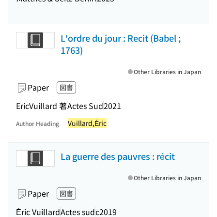
L'ordre du jour : Recit (Babel ;
1763)
Other Libraries in Japan
Paper
図書
EricVuillard 著
Actes Sud
2021
Vuillard,Éric
Author Heading
La guerre des pauvres : récit
Other Libraries in Japan
Paper
図書
Éric Vuillard
Actes sud
c2019