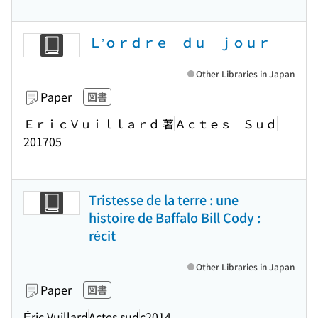
Ｌ’ｏｒｄｒｅ ｄｕ ｊｏｕｒ
Other Libraries in Japan
Paper
図書
ＥｒｉｃＶｕｉｌｌａｒｄ 著
Ａｃｔｅｓ Ｓｕｄ
201705
Tristesse de la terre : une
histoire de Baffalo Bill Cody :
récit
Other Libraries in Japan
Paper
図書
Éric Vuillard
Actes sud
c2014