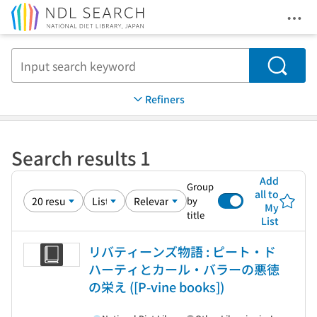
Ope
Jump to main content
Search
Refiners
Search results 1
Add
Group
all to
by
My
title
List
リバティーンズ物語 : ピート・ド
ハーティとカール・バラーの悪徳
の栄え ([P-vine books])