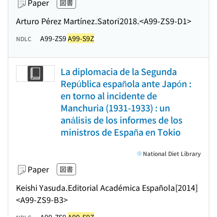
Paper
図書
Arturo Pérez Martínez.
Satori
2018.
<A99-ZS9-D1>
A99-ZS9
A99-S9Z
NDLC
La diplomacia de la Segunda
República española ante Japón :
en torno al incidente de
Manchuria (1931-1933) : un
análisis de los informes de los
ministros de España en Tokio
National Diet Library
Paper
図書
Keishi Yasuda.
Editorial Académica Española
[2014]
<A99-ZS9-B3>