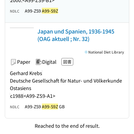
A99-ZS9
A99-S9Z
NDLC
Japan und Spanien, 1936-1945
(OAG aktuell ; Nr. 32)
National Diet Library
Paper
Digital
図書
Gerhard Krebs
Deutsche Gesellschaft für Natur- und Völkerkunde
Ostasiens
c1988
<A99-ZS9-A1>
A99-ZS9
A99-S9Z
GB
NDLC
Reached to the end of result.