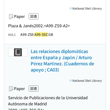
National Diet Library
Paper
図書
Plaza & Janés
2002.
<A99-ZS9-A2>
A99-ZS9
A99-S9Z
GB
NDLC
Las relaciones diplomáticas
entre España y Japón / Arturo
Pérez Martínez. (Cuadernos de
apoyo ; CA03)
National Diet Library
Paper
図書
Servicio de Publicaciones de la Universidad
Autónoma de Madrid
2000.
<A99-ZS9-B1>