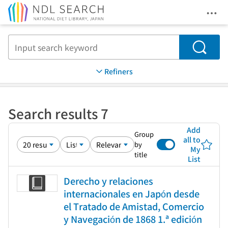
Ope
Jump to main content
Search
Refiners
Search results 7
Add
Group
all to
by
My
title
List
Derecho y relaciones
internacionales en Japón desde
el Tratado de Amistad, Comercio
y Navegación de 1868 1.ª edición