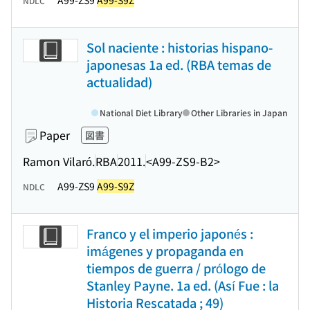
A99-ZS9
A99-S9Z
NDLC
Sol naciente : historias hispano-
japonesas 1a ed. (RBA temas de
actualidad)
National Diet Library
Other Libraries in Japan
Paper
図書
Ramon Vilaró.
RBA
2011.
<A99-ZS9-B2>
A99-ZS9
A99-S9Z
NDLC
Franco y el imperio japonés :
imágenes y propaganda en
tiempos de guerra / prólogo de
Stanley Payne. 1a ed. (Así Fue : la
Historia Rescatada ; 49)