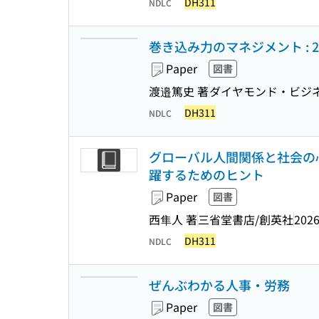
DH311
NDLC
巻き込み力のマネジメント :
Paper
図書
渡邉篤史 著
ダイヤモンド・ビジ
DH311
NDLC
グローバル人間関係と社会の心
躍するためのヒント
Paper
図書
西隼人 著
三省堂書店/創英社
2026
DH311
NDLC
ぜんぶわかる人事・労務
Paper
図書