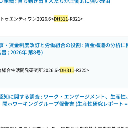
組織 : 自ら動き出す人たちが圧倒的に強い理由
トゥエンティワン
2026.6
<
DH311
-R321>
事・賃金制度改訂と労働組合の役割 : 賃金構造の分析
; 2026年 第8号)
合総合生活開発研究所
2026.6
<
DH311
-R325>
認知に関する調査 : ワーク・エンゲージメント、生産
ワーキンググループ報告書 (生産性研究レポート = Product