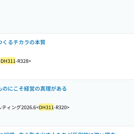
をつくるチカラの本質
<
DH311
-R328>
いものにこそ経営の真理がある
ルティング
2026.6
<
DH311
-R320>