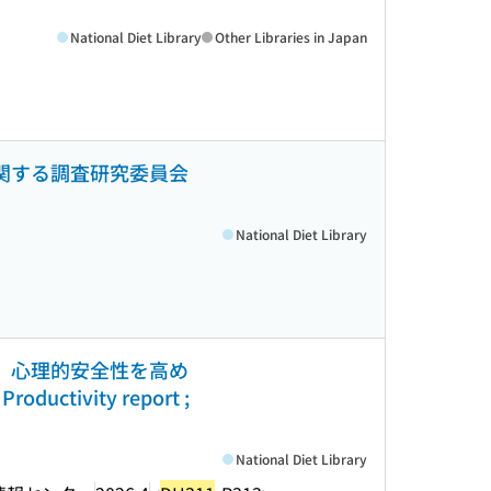
National Diet Library
Other Libraries in Japan
に関する調査研究委員会
National Diet Library
性、心理的安全性を高め
ivity report ;
National Diet Library