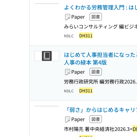
よくわかる労務管理入門 : 
Paper
図書
みらいコンサルティング 編
ビジ
DH311
NDLC
はじめて人事担当者になったと
人事の緑本 第4版
Paper
図書
労務行政研究所 編
労務行政
2026.
DH311
NDLC
「弱さ」からはじめるキャリア
Paper
図書
市村陽亮 著
中央経済社
2026.3
<
D