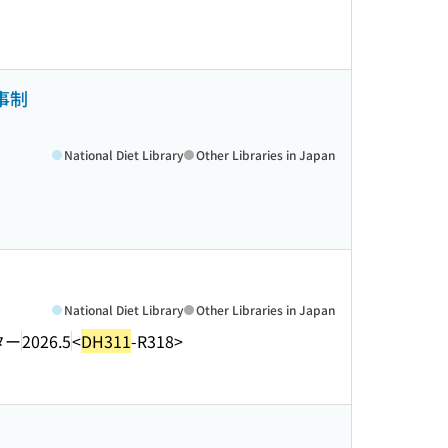
事制
National Diet Library
Other Libraries in Japan
National Diet Library
Other Libraries in Japan
ター
2026.5
<
DH311
-R318>