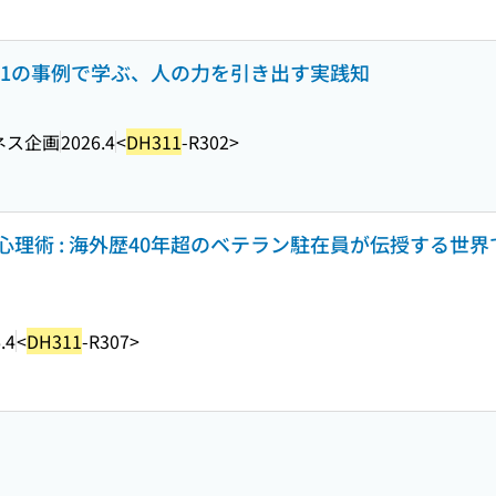
 21の事例で学ぶ、人の力を引き出す実践知
ネス企画
2026.4
<
DH311
-R302>
理術 : 海外歴40年超のベテラン駐在員が伝授する世界
.4
<
DH311
-R307>