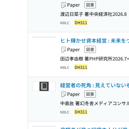
Paper
図書
渡辺日菜子 著
中央経済社
2026.8
DH311
NDLC
ヒト輝かせ資本経営 : 未来
Paper
図書
田辺孝由樹 著
PHP研究所
2026.7
DH311
NDLC
経営者の死角 : 見えていな
Paper
図書
中島敦 著
幻冬舎メディアコンサ
DH311
NDLC