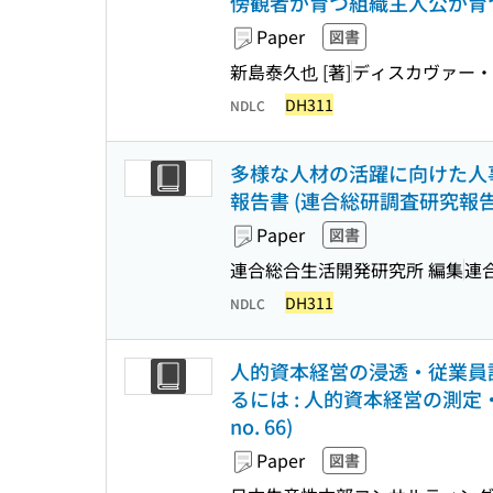
傍観者が育つ組織主人公が育つ
Paper
図書
新島泰久也 [著]
ディスカヴァー・
DH311
NDLC
多様な人材の活躍に向けた人
報告書 (連合総研調査研究報告書 
Paper
図書
連合総合生活開発研究所 編集
連
DH311
NDLC
人的資本経営の浸透・従業員
るには : 人的資本経営の測定・開示
no. 66)
Paper
図書