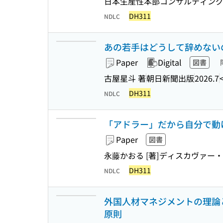
日本生産性本部コンサルティング
DH311
NDLC
あの若手はどうして辞めないのか 
Paper
Digital
図書
古屋星斗 著
朝日新聞出版
2026.7
DH311
NDLC
「アドラー」だから自分で動
Paper
図書
永藤かおる [著]
ディスカヴァー・
DH311
NDLC
外国人材マネジメントの理論と
原則