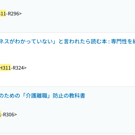
11
-R296>
スがわかっていない」と言われたら読む本 : 専門性を
H311
-R324>
のための「介護離職」防止の教科書
1
-R306>