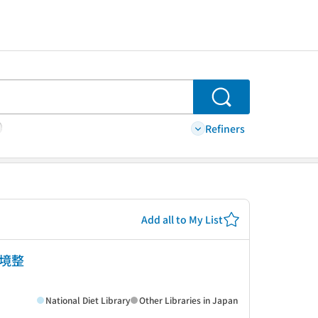
Search
Refiners
Add all to My List
環境整
National Diet Library
Other Libraries in Japan