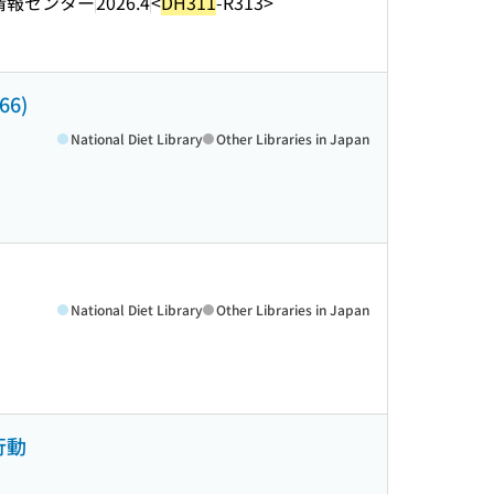
情報センター
2026.4
<
DH311
-R313>
6)
National Diet Library
Other Libraries in Japan
National Diet Library
Other Libraries in Japan
行動