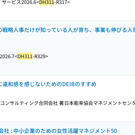
・サービス
2026.6
<
DH311
-R317>
ロの戦略人事だけが知っている人が育ち、事業も伸びる人
2026.7
<
DH311
-R329>
性に違和感を感じないためのDEIBのすすめ
PwCコンサルティング合同会社 著
日本能率協会マネジメントセン
社 : 中小企業のための女性活躍マネジメント50