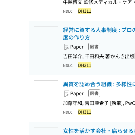
牛越博文 監修
メディカル・ケア
DH311
NDLC
経営に資する人事制度 : プ
度の作り方
Paper
図書
吉田洋介, 千田和央 著
かんき出版
DH311
NDLC
異質を認め合う組織 : 多様
Paper
図書
加藤守和, 吉田亜希子 [執筆], 
DH311
NDLC
女性を活かす会社・腐らせる会