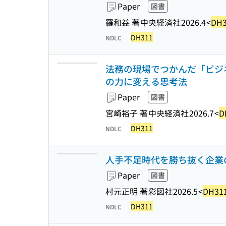
Paper
図書
羅和益 著
中央経済社
2026.4
<
DH3
DH311
NDLC
法務の現場でつかんだ「ビジネ
の力に変える思考法
Paper
図書
宮崎裕子 著
中央経済社
2026.7
<
D
DH311
NDLC
人手不足時代を勝ち抜く企業
Paper
図書
村元正明 著
彩図社
2026.5
<
DH31
DH311
NDLC