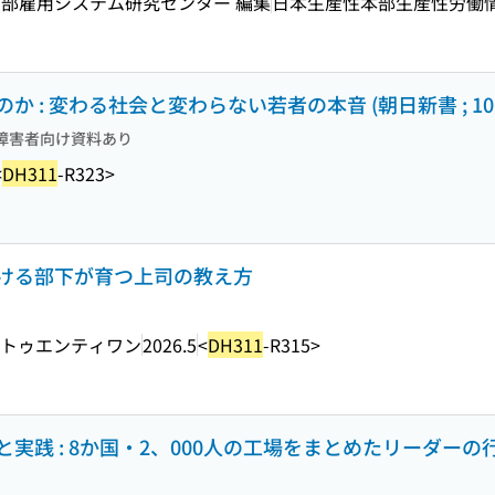
部雇用システム研究センター 編集
日本生産性本部生産性労働
: 変わる社会と変わらない若者の本音 (朝日新書 ; 106
障害者向け資料あり
<
DH311
-R323>
ける部下が育つ上司の教え方
トゥエンティワン
2026.5
<
DH311
-R315>
実践 : 8か国・2、000人の工場をまとめたリーダーの