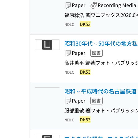
Paper
Recording Media
福原稔浩 著
ワニブックス
2026.6
DK53
NDLC
昭和30年代～50年代の地方私
Paper
図書
髙井薫平 編著
フォト・パブリッ
DK53
NDLC
昭和～平成時代の名古屋鉄道 
Paper
図書
服部重敬 著
フォト・パブリッシ
DK53
NDLC