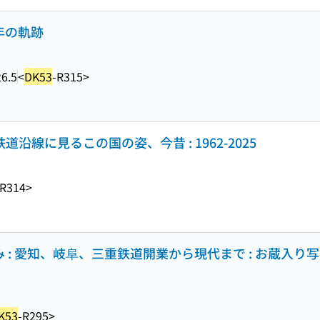
年の軌跡
6.5
<
DK53
-R315>
道沿線に見るこの国の姿、今昔 : 1962-2025
-R314>
 : 愛知、岐阜、三重鉄道開業から現代まで : お蔵入り
K53
-R295>