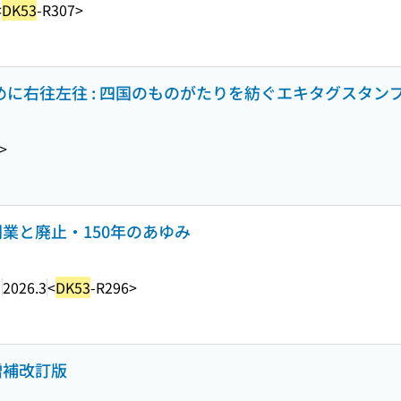
<
DK53
-R307>
集めに右往左往 : 四国のものがたりを紡ぐエキタグスタン
>
 開業と廃止・150年のあゆみ
ク
2026.3
<
DK53
-R296>
増補改訂版