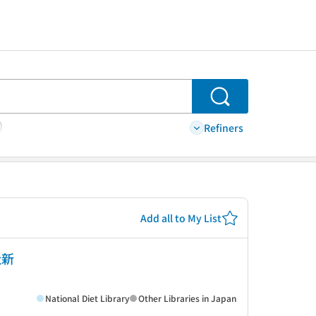
Search
Refiners
Add all to My List
社新
National Diet Library
Other Libraries in Japan