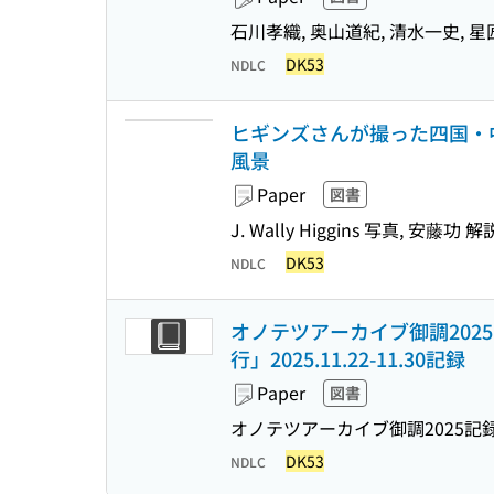
石川孝織, 奥山道紀, 清水一史, 星
DK53
NDLC
ヒギンズさんが撮った四国・中国
風景
Paper
図書
J. Wally Higgins 写真, 安藤功 解
DK53
NDLC
オノテツアーカイブ御調202
行」2025.11.22-11.30記録
Paper
図書
オノテツアーカイブ御調2025記
DK53
NDLC