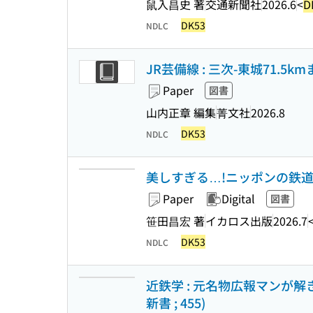
鼠入昌史 著
交通新聞社
2026.6
<
D
DK53
NDLC
JR芸備線 : 三次-東城71.5
Paper
図書
山内正章 編集
菁文社
2026.8
DK53
NDLC
美しすぎる…!ニッポンの鉄
Paper
Digital
図書
笹田昌宏 著
イカロス出版
2026.7
DK53
NDLC
近鉄学 : 元名物広報マンが解
新書 ; 455)