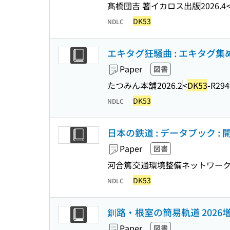
髙橋団吉 著
イカロス出版
2026.4
DK53
NDLC
エキタグ狂騒曲 : エキタグ
Paper
図書
たつみん本舗
2026.2
<
DK53
-R294
DK53
NDLC
日本の鉄道 : データブック :
Paper
図書
河合篤
交通環境整備ネットワー
DK53
NDLC
釧路・根室の簡易軌道 2026
Paper
図書