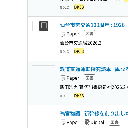
DK53
NDLC
仙台市営交通100周年 : 192
Paper
図書
仙台市交通局
2026.3
DK53
NDLC
鉄道直通運転探究読本 : 異
Paper
図書
新田浩之 著
河出書房新社
2026.2
DK53
NDLC
鴨宮物語 : 新幹線を創り出し
Paper
Digital
図書