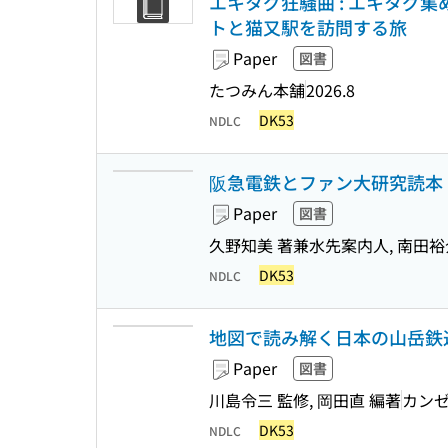
エキタグ狂騒曲 : エキタグ集
トと猫又駅を訪問する旅
Paper
図書
たつみん本舗
2026.8
DK53
NDLC
阪急電鉄とファン大研究読本 
Paper
図書
久野知美 著兼水先案内人, 南田裕
DK53
NDLC
地図で読み解く日本の山岳鉄
Paper
図書
川島令三 監修, 岡田直 編著
カン
DK53
NDLC