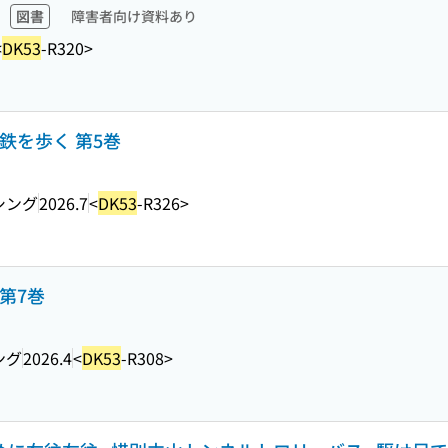
図書
障害者向け資料あり
<
DK53
-R320>
鉄を歩く 第5巻
シング
2026.7
<
DK53
-R326>
第7巻
ング
2026.4
<
DK53
-R308>