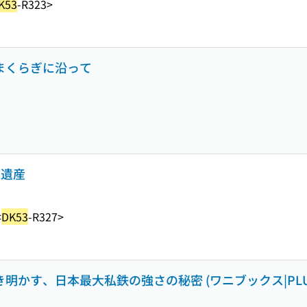
K53
-R323>
kmまくらぎに沿って
道遺産
<
DK53
-R327>
き明かす、日本最大私鉄の強さの秘密 (ワニブックス|PLU