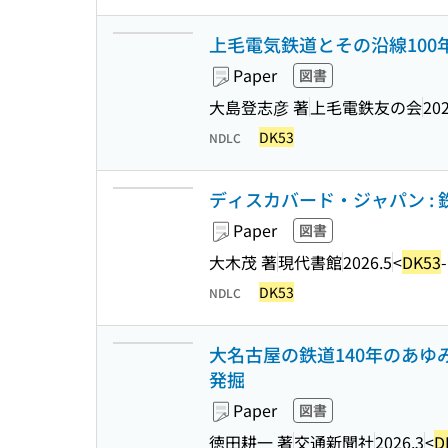
上毛電気鉄道とその沿線100
Paper
図書
大島登志彦 著
上毛電鉄友の会
202
DK53
NDLC
ディスカバード・ジャパン : 鉄
Paper
図書
大木茂 著
現代書館
2026.5
<
DK53
DK53
NDLC
大名古屋の鉄道140年のあゆみ
発掘
Paper
図書
徳田耕一 著
交通新聞社
2026.3
<
D