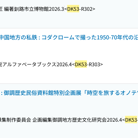
匠 編著
釧路市立博物館
2026.3
<
DK53
-R302>
地方の私鉄 : コダクロームで撮った1950-70年代の
説
アルファベータブックス
2026.4
<
DK53
-R303>
5 : 御調歴史民俗資料館特別企画展「時空を旅するオノテ
録集制作委員会 企画編集
御調地方歴史文化研究会
2026.4
<
DK53