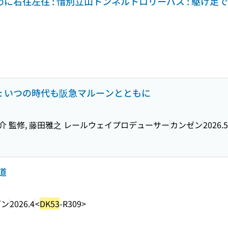
めに右往左往 : 惜別立山トンネルトロリーバス : 駆け
: いつの時代も阪急マルーンとともに
介 監修, 藤田雅之 レールウェイプロデューサー
カンゼン
2026.5
道
ゼン
2026.4
<
DK53
-R309>