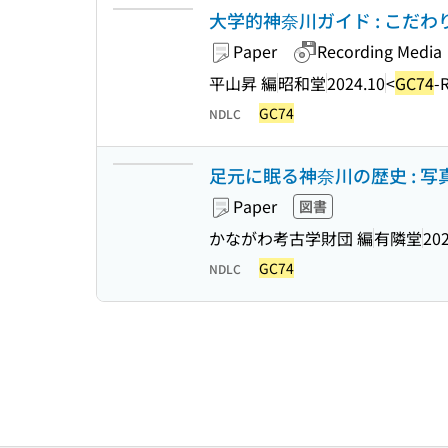
大学的神奈川ガイド : こだわり
Paper
Recording Media
平山昇 編
昭和堂
2024.10
<
GC74
-
GC74
NDLC
足元に眠る神奈川の歴史 : 
Paper
図書
かながわ考古学財団 編
有隣堂
202
GC74
NDLC