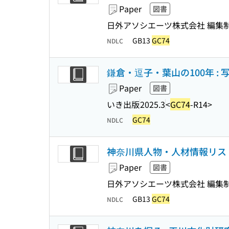
Paper
図書
日外アソシエーツ株式会社 編集
GB13
GC74
NDLC
鎌倉・逗子・葉山の100年 : 
Paper
図書
いき出版
2025.3
<
GC74
-R14>
GC74
NDLC
神奈川県人物・人材情報リスト 
Paper
図書
日外アソシエーツ株式会社 編集
GB13
GC74
NDLC