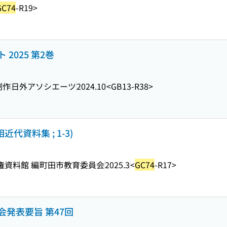
GC74
-R19>
2025 第2巻
制作
日外アソシエーツ
2024.10
<GB13-R38>
相近代資料集 ; 1-3)
権資料館 編
町田市教育委員会
2025.3
<
GC74
-R17>
発表要旨 第47回