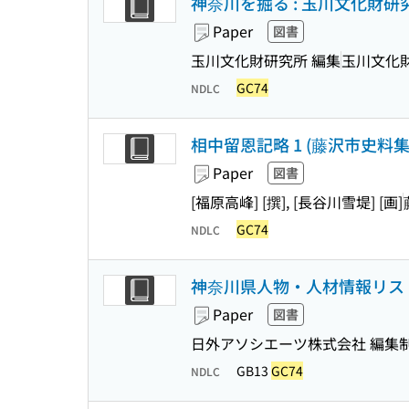
神奈川を掘る : 玉川文化財研究所
Paper
図書
玉川文化財研究所 編集
玉川文化
GC74
NDLC
相中留恩記略 1 (藤沢市史料集 ;
Paper
図書
[福原高峰] [撰], [長谷川雪堤] [画]
GC74
NDLC
神奈川県人物・人材情報リスト 
Paper
図書
日外アソシエーツ株式会社 編集
GB13
GC74
NDLC