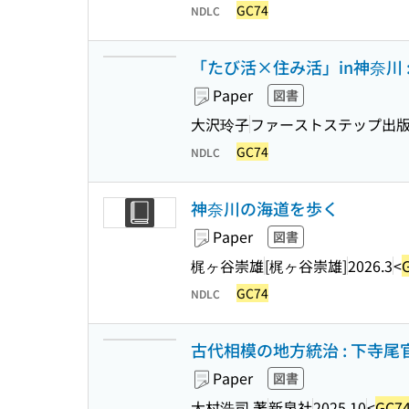
GC74
NDLC
「たび活×住み活」in神奈川
Paper
図書
大沢玲子
ファーストステップ出
GC74
NDLC
神奈川の海道を歩く
Paper
図書
梶ヶ谷崇雄
[梶ヶ谷崇雄]
2026.3
<
GC74
NDLC
古代相模の地方統治 : 下寺尾官
Paper
図書
大村浩司 著
新泉社
2025.10
<
GC7