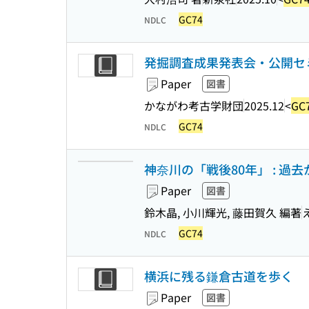
GC74
NDLC
発掘調査成果発表会・公開セ
Paper
図書
かながわ考古学財団
2025.12
<
GC
GC74
NDLC
神奈川の「戦後80年」 : 過
Paper
図書
鈴木晶, 小川輝光, 藤田賀久 編著
GC74
NDLC
横浜に残る鎌倉古道を歩く
Paper
図書