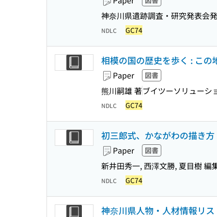
Paper
図書
神奈川県遺跡調査・研究発表会発
GC74
NDLC
相模の国の歴史を歩く : こ
Paper
図書
熊川嗣雄 著
ブイツーソリューシ
GC74
NDLC
初三郎式、かながわの描き方 :
Paper
図書
新井田秀一, 西澤文勝, 夏目樹 編
GC74
NDLC
神奈川県人物・人材情報リスト 