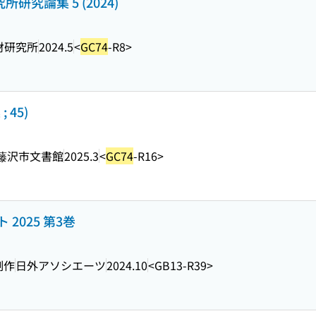
研究論集 5 (2024)
財研究所
2024.5
<
GC74
-R8>
 45)
藤沢市文書館
2025.3
<
GC74
-R16>
2025 第3巻
制作
日外アソシエーツ
2024.10
<GB13-R39>