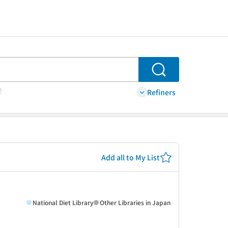
Search
Refiners
Add all to My List
National Diet Library
Other Libraries in Japan