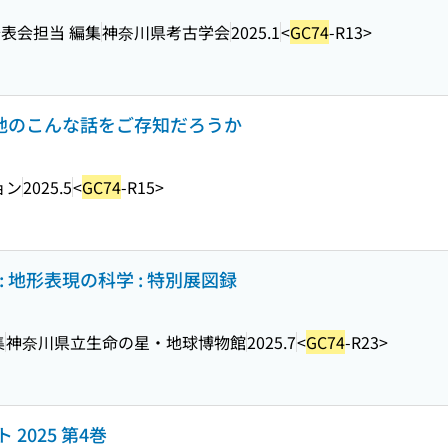
表会担当 編集
神奈川県考古学会
2025.1
<
GC74
-R13>
の地のこんな話をご存知だろうか
ョン
2025.5
<
GC74
-R15>
 地形表現の科学 : 特別展図録
集
神奈川県立生命の星・地球博物館
2025.7
<
GC74
-R23>
2025 第4巻