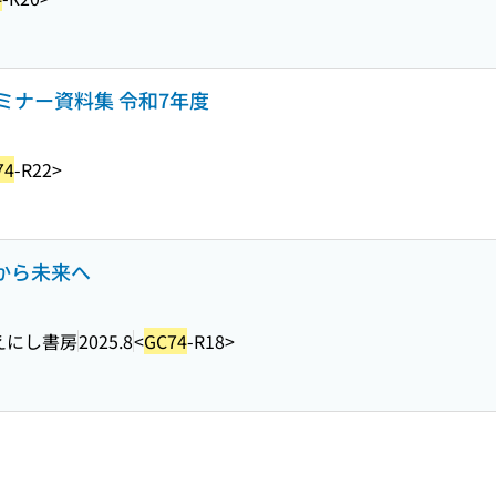
ミナー資料集 令和7年度
74
-R22>
去から未来へ
えにし書房
2025.8
<
GC74
-R18>