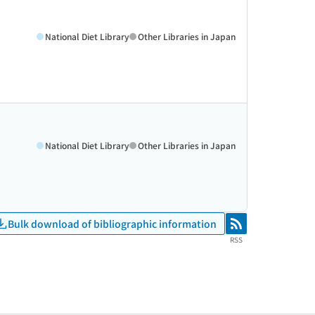
National Diet Library
Other Libraries in Japan
National Diet Library
Other Libraries in Japan
Bulk download of bibliographic information
RSS
RSS