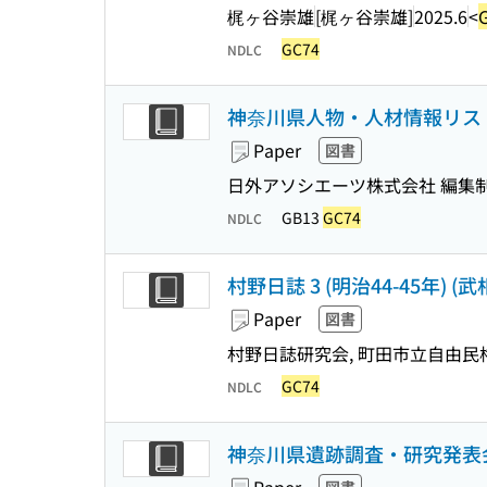
梶ヶ谷崇雄
[梶ヶ谷崇雄]
2025.6
<
GC74
NDLC
神奈川県人物・人材情報リスト 
Paper
図書
日外アソシエーツ株式会社 編集
GB13
GC74
NDLC
村野日誌 3 (明治44-45年) (武
Paper
図書
村野日誌研究会, 町田市立自由民
GC74
NDLC
神奈川県遺跡調査・研究発表会