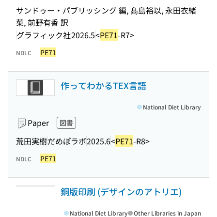
サンドゥー・パブリッシング 編, 髙島裕以, 永田衣緒
菜, 前野有香 訳
グラフィック社
2026.5
<
PE71
-R7>
PE71
NDLC
作ってわかるTEX言語
National Diet Library
Paper
図書
荒田実樹
だめぽラボ
2025.6
<
PE71
-R8>
PE71
NDLC
銅版印刷 (デザインのアトリエ)
National Diet Library
Other Libraries in Japan