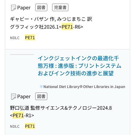
Paper
図書
児童書
ギャビー・バザン 作, みつじまちこ 訳
グラフィック社
2026.1
<
PE71
-R6>
PE71
NDLC
インクジェットインクの最適化千
態万様 : 進歩版 : プリントシステム
およびインク技術の進歩と展望
National Diet Library
Other Libraries in Japan
Paper
図書
野口弘道 監修
サイエンス&テクノロジー
2024.8
<
PE71
-R1>
PE71
NDLC