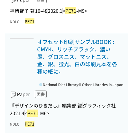
神﨑智子 著
10-48
2020.1
<
PE71
-M9>
PE71
NDLC
オフセット印刷サンプルBOOK :
CMYK、リッチブラック、濃い
墨、グロスニス、マットニス、
金、銀、蛍光、白の印刷見本を各
種の紙に。
National Diet Library
Other Libraries in Japan
Paper
図書
『デザインのひきだし』編集部 編
グラフィック社
2021.4
<
PE71
-M6>
PE71
NDLC