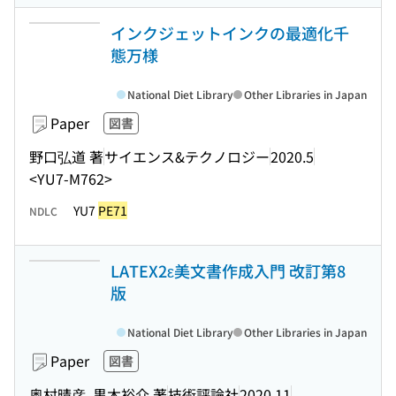
インクジェットインクの最適化千
態万様
National Diet Library
Other Libraries in Japan
Paper
図書
野口弘道 著
サイエンス&テクノロジー
2020.5
<YU7-M762>
YU7
PE71
NDLC
LATEX2ε美文書作成入門 改訂第8
版
National Diet Library
Other Libraries in Japan
Paper
図書
奥村晴彦, 黒木裕介 著
技術評論社
2020.11