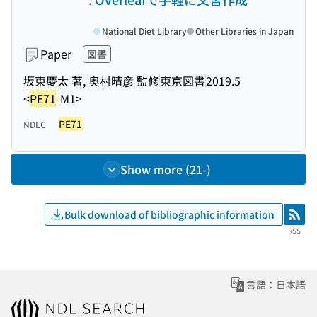
National Diet Library
Other Libraries in Japan
Paper
図書
坂東慶太 著, 奥村晴彦 監修
東京図書
2019.5
<
PE71
-M1>
PE71
NDLC
Show more (21-)
Bulk download of bibliographic information
RSS
RSS
言語：日本語