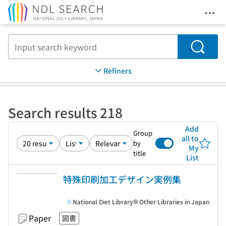
Ope
Jump to main content
Search
Refiners
Search results 218
Add
Group
all to
by
My
title
List
特殊印刷加工デザイン実例集
National Diet Library
Other Libraries in Japan
Paper
図書