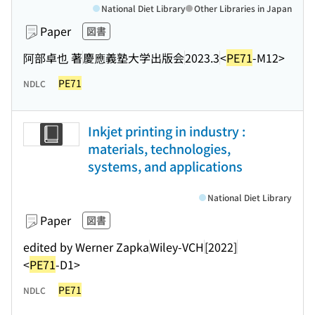
National Diet Library
Other Libraries in Japan
Paper
図書
阿部卓也 著
慶應義塾大学出版会
2023.3
<
PE71
-M12>
PE71
NDLC
Inkjet printing in industry :
materials, technologies,
systems, and applications
National Diet Library
Paper
図書
edited by Werner Zapka
Wiley-VCH
[2022]
<
PE71
-D1>
PE71
NDLC