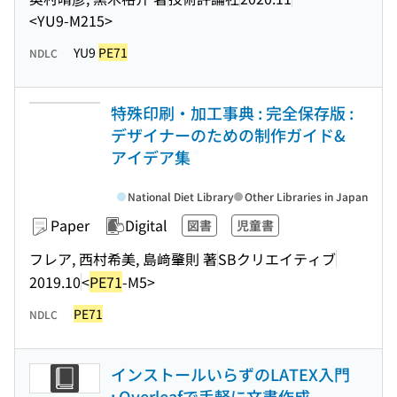
<YU9-M215>
YU9
PE71
NDLC
特殊印刷・加工事典 : 完全保存版 :
デザイナーのための制作ガイド&
アイデア集
National Diet Library
Other Libraries in Japan
Paper
Digital
図書
児童書
フレア, 西村希美, 島﨑肇則 著
SBクリエイティブ
2019.10
<
PE71
-M5>
PE71
NDLC
インストールいらずのLATEX入門
: Overleafで手軽に文書作成