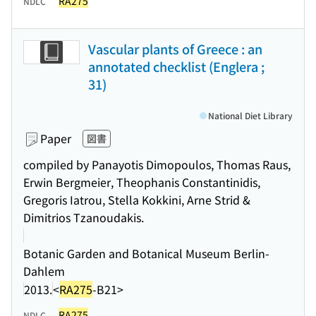
RA275
NDLC
Vascular plants of Greece : an
annotated checklist (Englera ;
31)
National Diet Library
Paper
図書
compiled by Panayotis Dimopoulos, Thomas Raus,
Erwin Bergmeier, Theophanis Constantinidis,
Gregoris Iatrou, Stella Kokkini, Arne Strid &
Dimitrios Tzanoudakis.
Botanic Garden and Botanical Museum Berlin-
Dahlem
2013.
<
RA275
-B21>
RA275
NDLC