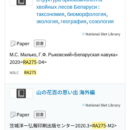
хвойных лесов Беларуси :
таксономия, биоморфология,
экология, география, созология
National Diet Library
Paper
図書
М.С. Малько, Г.Ф. Рыковский
«Беларуская навука»
2020
<
RA275
-D4>
RA275
NDLC
山の花百の思い出 海外編
National Diet Library
Paper
図書
茨城洋一
弘報印刷出版センター
2020.3
<
RA275
-M2>