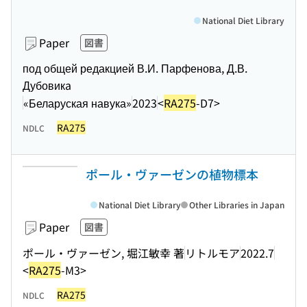
National Diet Library
Paper
図書
под общей редакцией В.И. Парфенова, Д.В.
Дубовикa
«Беларуская навука»
2023
<
RA275
-D7>
RA275
NDLC
ポール・ヴァーゼンの植物標本
National Diet Library
Other Libraries in Japan
Paper
図書
ポール・ヴァーゼン, 堀江敏幸 著
リトルモア
2022.7
<
RA275
-M3>
RA275
NDLC