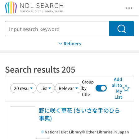
Ope
Jump to main content
Search
Refiners
Search results 205
Add
Group
all to
by
My
title
List
野に咲く草花 (ちいさな手のひら
事典)
National Diet Library
Other Libraries in Japan