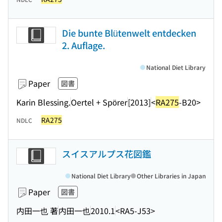
Die bunte Blütenwelt entdecken
2. Auflage.
National Diet Library
Paper
図書
Karin Blessing.
Oertel + Spörer
[2013]
<
RA275
-B20>
RA275
NDLC
スイスアルプス花図鑑
National Diet Library
Other Libraries in Japan
Paper
図書
内田一也 著
内田一也
2010.1
<RA5-J53>