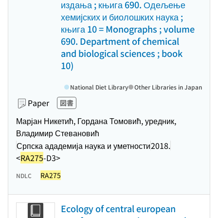
издања ; књига 690. Одељење
хемијских и биолошких наука ;
књига 10 = Monographs ; volume
690. Department of chemical
and biological sciences ; book
10)
National Diet Library
Other Libraries in Japan
Paper
図書
Марјан Никетић, Гордана Томовић, уредник,
Владимир Стевановић
Српска ададемија наука и уметности
2018.
<
RA275
-D3>
RA275
NDLC
Ecology of central european