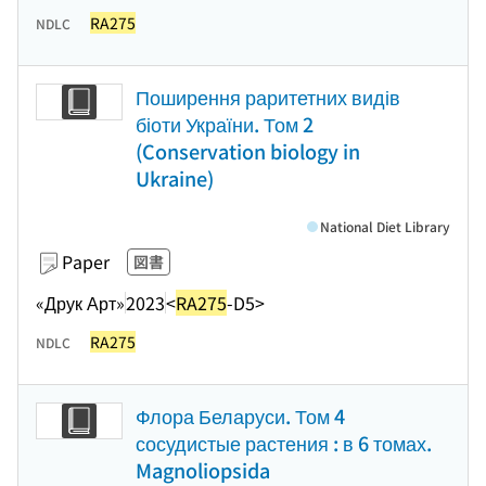
RA275
NDLC
Поширення раритетних видів
біоти України. Том 2
(Conservation biology in
Ukraine)
National Diet Library
Paper
図書
«Друк Арт»
2023
<
RA275
-D5>
RA275
NDLC
Флора Беларуси. Том 4
сосудистые растения : в 6 томах.
Magnoliopsida