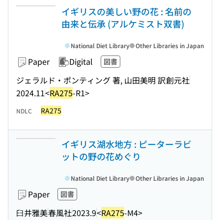
イギリスの美しい野の花 : 名前の
由来と伝承 (アルケミスト双書)
National Diet Library
Other Libraries in Japan
Paper
Digital
図書
ジェラルド・ポンティング 著, 山田美明 訳
創元社
2024.11
<
RA275
-R1>
RA275
NDLC
イギリス湖水地方 : ピーターラビ
ットの野の花めぐり
National Diet Library
Other Libraries in Japan
Paper
図書
臼井雅美
春風社
2023.9
<
RA275
-M4>