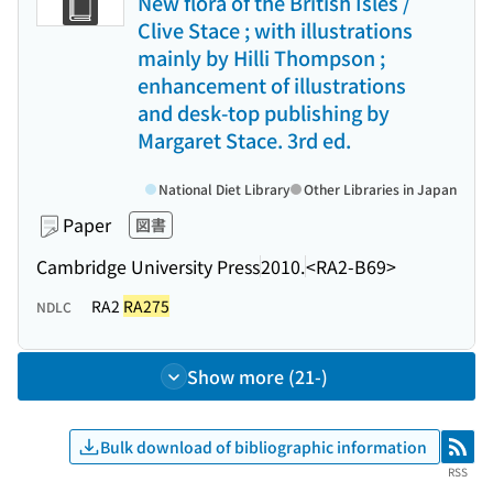
New flora of the British Isles /
Clive Stace ; with illustrations
mainly by Hilli Thompson ;
enhancement of illustrations
and desk-top publishing by
Margaret Stace. 3rd ed.
National Diet Library
Other Libraries in Japan
Paper
図書
Cambridge University Press
2010.
<RA2-B69>
RA2
RA275
NDLC
Show more (21-)
Bulk download of bibliographic information
RSS
RSS