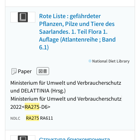
Rote Liste : gefährdeter
Pflanzen, Pilze und Tiere des
Saarlandes. 1. Teil Flora 1.
Auflage (Atlantenreihe ; Band
6.1)
National Diet Library
Paper
図書
Ministerium für Umwelt und Verbraucherschutz
und DELATTINIA (Hrsg.)
Ministerium für Umwelt und Verbraucherschutz
2022
<
RA275
-D6>
RA275
RA611
NDLC
Структура бриокомпонента