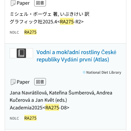
Paper
図書
ミシェル・ボーヴェ 著, いぶきけい 訳
グラフィック社
2025.4
<
RA275
-R2>
RA275
NDLC
Vodní a mokřadní rostliny České
republiky Vydání první (Atlas)
National Diet Library
Paper
図書
Jana Navrátilová, Kateřina Šumberová, Andrea
Kučerová a Jan Květ (eds.)
Academia
2025
<
RA275
-D8>
RA275
NDLC