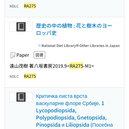
RA275
NDLC
歴史の中の植物 : 花と樹木のヨー
ロッパ史
National Diet Library
Other Libraries in Japan
Paper
図書
遠山茂樹 著
八坂書房
2019.9
<
RA275
-M1>
RA275
NDLC
Критичка листа врста
васкуларне флоре Србије. 1
Lycopodiopsida,
Polypodiopsida, Gnetopsida,
Pinopsida и Liliopsida (Посебна