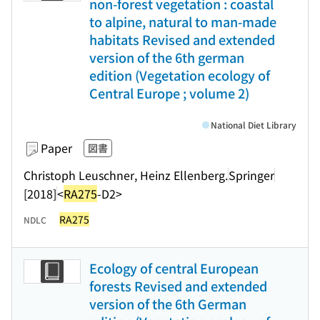
non-forest vegetation : coastal
to alpine, natural to man-made
habitats Revised and extended
version of the 6th german
edition (Vegetation ecology of
Central Europe ; volume 2)
National Diet Library
Paper
図書
Christoph Leuschner, Heinz Ellenberg.
Springer
[2018]
<
RA275
-D2>
RA275
NDLC
Ecology of central European
forests Revised and extended
version of the 6th German