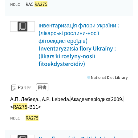
RA5
RA275
NDLC
Інвентаризація флори України :
(лікарські рослини-носії
фітоекдистероїдів)
Inventaryzat︠s︡i︠a︡ flory Ukraïny :
(likarsʹki roslyny-nosiï
fitoekdysteroïdiv)
National Diet Library
Paper
図書
А.П. Лебеда., A.P. Lebeda.
Академперіодика
2009.
<
RA275
-B11>
RA275
NDLC