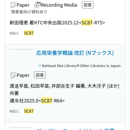
Paper
Recording Media
図書
障害者向け資料あり
新田理恵 著
KTC中央出版
2025.12
<
SC87
-R75>
SC87
NDLC
応用栄養学概論 改訂 (Nブックス)
National Diet Library
Other Libraries in Japan
Paper
図書
渡邉早苗, 松田早苗, 井部奈生子 編著, 大木淳子 [ほか]
共著
建帛社
2025.9
<
SC87
-R64>
SC87
NDLC