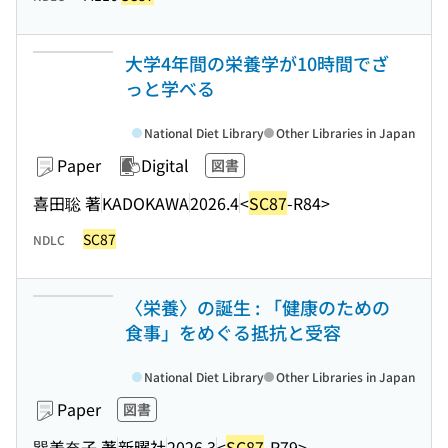
大学4年間の栄養学が10時間でざ
っと学べる
National Diet Library
Other Libraries in Japan
Paper
Digital
図書
喜田聡 著
KADOKAWA
2026.4
<
SC87
-R84>
SC87
NDLC
〈栄養〉の誕生 : 「健康のための
食事」をめぐる抵抗と受容
National Diet Library
Other Libraries in Japan
Paper
図書
巽美奈子 著
新曜社
2026.3
<
SC87
-R79>