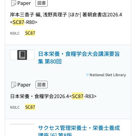
Paper
図書
岸本三香子 編, 浅野真理子 [ほか] 著
朝倉書店
2026.4
<
SC87
-R80>
SC87
NDLC
日本栄養・食糧学会大会講演要旨
集 第80回
National Diet Library
Paper
図書
日本栄養・食糧学会
2026.4
<
SC87
-R83>
SC87
NDLC
サクセス管理栄養士・栄養士養成
講座 [6] 第8版