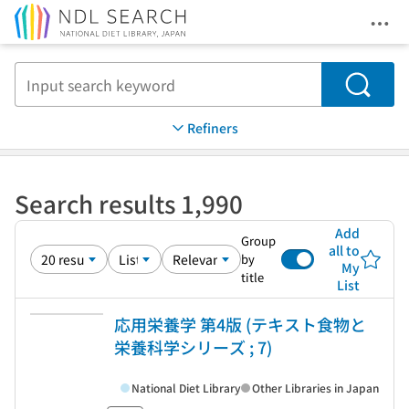
Ope
Jump to main content
Search
Refiners
Search results 1,990
Add
Group
all to
by
My
title
List
応用栄養学 第4版 (テキスト食物と
栄養科学シリーズ ; 7)
National Diet Library
Other Libraries in Japan