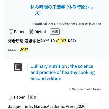
休み時間の栄養学 (休み時間シリ
ーズ)
National Diet Library
Other Libraries in Japan
Paper
Digital
図書
海老原清 著
講談社
2025.10
<
SC87
-R67>
SC87
NDLC
Culinary nutrition : the science
and practice of healthy cooking
Second edition
National Diet Library
Paper
図書
Jacqueline B. Marcus
Academic Press
[2026]