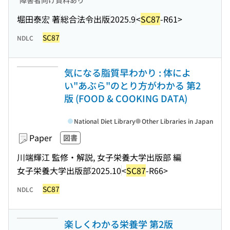
障害者向け資料あり
堀田泰宏 著
総合法令出版
2025.9
<
SC87
-R61>
SC87
NDLC
気になる脂質早わかり : 体によ
い"あぶら"のとり方がわかる 第2
版 (FOOD & COOKING DATA)
National Diet Library
Other Libraries in Japan
Paper
図書
川端輝江 監修・解説, 女子栄養大学出版部 編
女子栄養大学出版部
2025.10
<
SC87
-R66>
SC87
NDLC
楽しくわかる栄養学 第2版