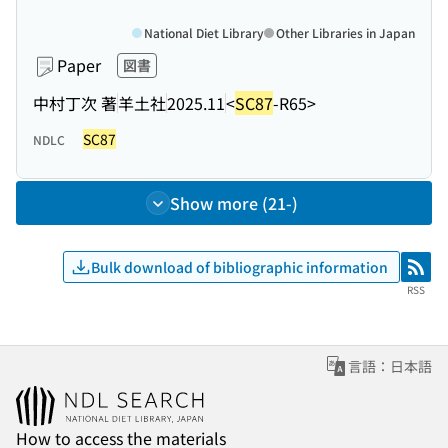
National Diet Library
Other Libraries in Japan
Paper
図書
中村丁次 著
羊土社
2025.11
<
SC87
-R65>
SC87
NDLC
Show more (21-)
Bulk download of bibliographic information
RSS
RSS
言語：日本語
How to access the materials