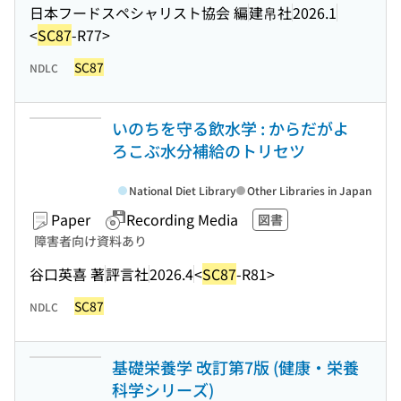
日本フードスペシャリスト協会 編
建帛社
2026.1
<
SC87
-R77>
SC87
NDLC
いのちを守る飲水学 : からだがよ
ろこぶ水分補給のトリセツ
National Diet Library
Other Libraries in Japan
Paper
Recording Media
図書
障害者向け資料あり
谷口英喜 著
評言社
2026.4
<
SC87
-R81>
SC87
NDLC
基礎栄養学 改訂第7版 (健康・栄養
科学シリーズ)