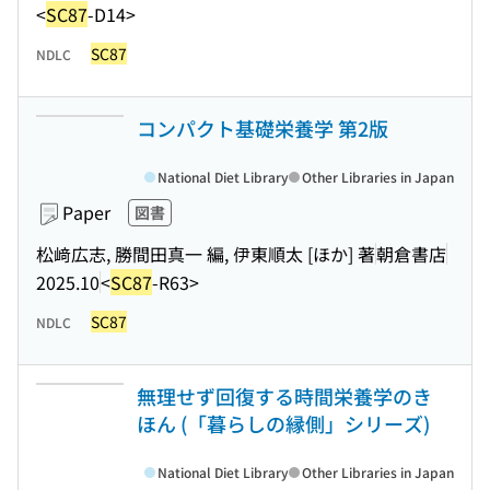
<
SC87
-D14>
SC87
NDLC
コンパクト基礎栄養学 第2版
National Diet Library
Other Libraries in Japan
Paper
図書
松﨑広志, 勝間田真一 編, 伊東順太 [ほか] 著
朝倉書店
2025.10
<
SC87
-R63>
SC87
NDLC
無理せず回復する時間栄養学のき
ほん (「暮らしの縁側」シリーズ)
National Diet Library
Other Libraries in Japan