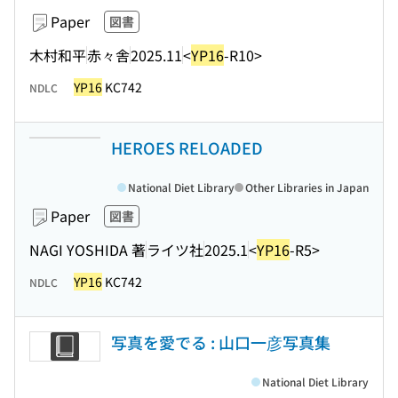
Paper
図書
木村和平
赤々舎
2025.11
<
YP16
-R10>
YP16
KC742
NDLC
HEROES RELOADED
National Diet Library
Other Libraries in Japan
Paper
図書
NAGI YOSHIDA 著
ライツ社
2025.1
<
YP16
-R5>
YP16
KC742
NDLC
写真を愛でる : 山口一彦写真集
National Diet Library