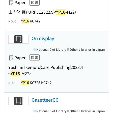
Paper
図書
山内悠 著
PURPLE
2022.9
<
YP16
-M22>
YP16
KC742
NDLC
On display
National Diet Library
Other Libraries in Japan
Paper
図書
Yoshimi Ikemoto
Case Publishing
2023.4
<
YP16
-M27>
YP16
KC725 KC742
NDLC
GazetteerCC
National Diet Library
Other Libraries in Japan