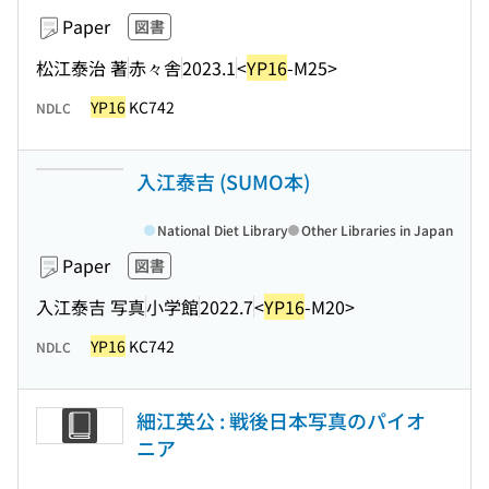
Paper
図書
松江泰治 著
赤々舎
2023.1
<
YP16
-M25>
YP16
KC742
NDLC
入江泰吉 (SUMO本)
National Diet Library
Other Libraries in Japan
Paper
図書
入江泰吉 写真
小学館
2022.7
<
YP16
-M20>
YP16
KC742
NDLC
細江英公 : 戦後日本写真のパイオ
ニア