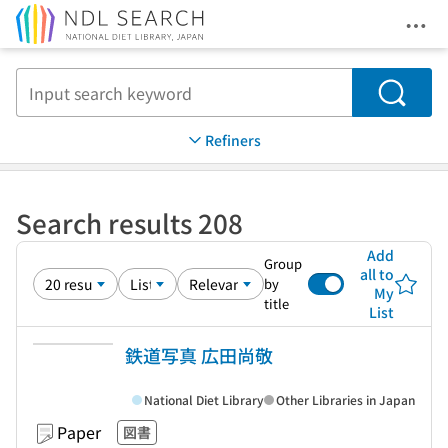
Ope
Jump to main content
Search
Refiners
Search results 208
Add
Group
all to
by
My
title
List
鉄道写真 広田尚敬
National Diet Library
Other Libraries in Japan
Paper
図書