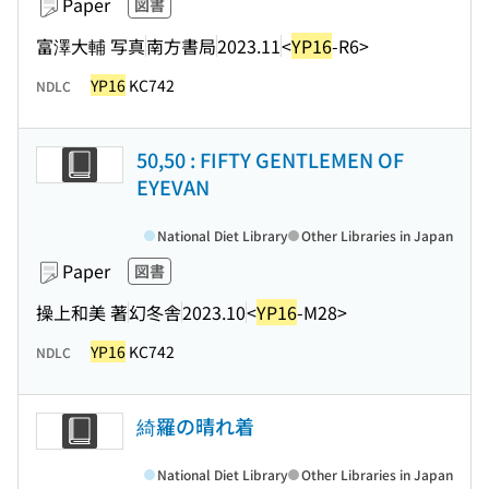
Paper
図書
富澤大輔 写真
南方書局
2023.11
<
YP16
-R6>
YP16
KC742
NDLC
50,50 : FIFTY GENTLEMEN OF
EYEVAN
National Diet Library
Other Libraries in Japan
Paper
図書
操上和美 著
幻冬舎
2023.10
<
YP16
-M28>
YP16
KC742
NDLC
綺羅の晴れ着
National Diet Library
Other Libraries in Japan