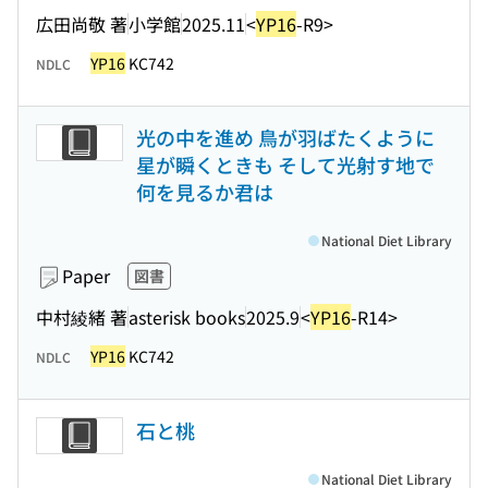
広田尚敬 著
小学館
2025.11
<
YP16
-R9>
YP16
KC742
NDLC
光の中を進め 鳥が羽ばたくように
星が瞬くときも そして光射す地で
何を見るか君は
National Diet Library
Paper
図書
中村綾緒 著
asterisk books
2025.9
<
YP16
-R14>
YP16
KC742
NDLC
石と桃
National Diet Library