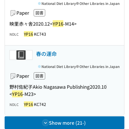
National Diet Library
Other Libraries in Japan
Paper
図書
映里
赤々舎
2020.12
<
YP16
-M14>
YP16
KC743
NDLC
春の運命
National Diet Library
Other Libraries in Japan
Paper
図書
野村佐紀子
Akio Nagasawa Publishing
2020.10
<
YP16
-M23>
YP16
KC742
NDLC
Show more (21-)