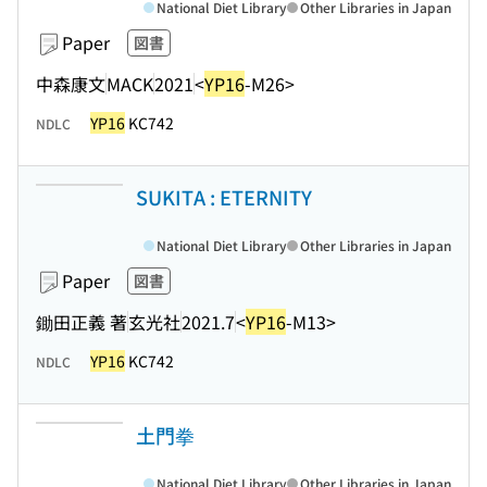
National Diet Library
Other Libraries in Japan
Paper
図書
中森康文
MACK
2021
<
YP16
-M26>
YP16
KC742
NDLC
SUKITA : ETERNITY
National Diet Library
Other Libraries in Japan
Paper
図書
鋤田正義 著
玄光社
2021.7
<
YP16
-M13>
YP16
KC742
NDLC
土門拳
National Diet Library
Other Libraries in Japan