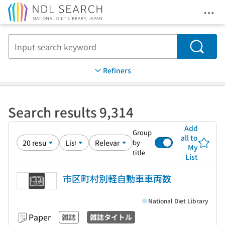
Ope
Jump to main content
Search
Refiners
Search results 9,314
Add
Group
all to
by
My
title
List
市区町村別軽自動車車両数
National Diet Library
Paper
雑誌
雑誌タイトル