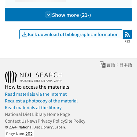
Show more (21-)
Bulk download of bibliographic information
RSS
RSS
言語：日本語
How to access the materials
Read materials via the Internet
Request a photocopy of the material
Read materials at the library
National Diet Library Home Page
Contact Us
News
Privacy Policy
Site Policy
© 2024- National Diet Library, Japan.
202
Page Num.