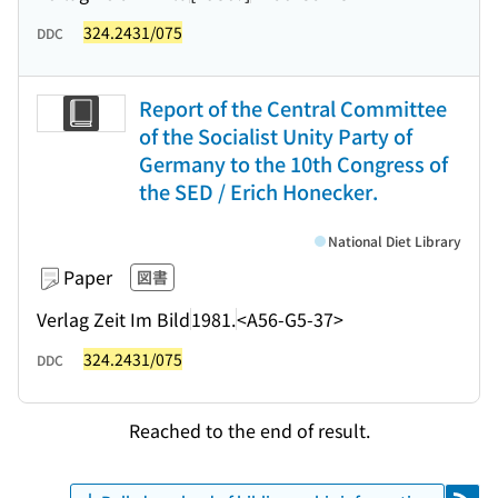
324.2431/075
DDC
Report of the Central Committee
of the Socialist Unity Party of
Germany to the 10th Congress of
the SED / Erich Honecker.
National Diet Library
Paper
図書
Verlag Zeit Im Bild
1981.
<A56-G5-37>
324.2431/075
DDC
Reached to the end of result.