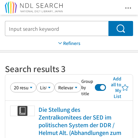
Ope
Jump to main content
Search
Refiners
Search results 3
Add
Group
all to
by
My
title
List
Die Stellung des
Zentralkomitees der SED im
politischen System der DDR /
Helmut Alt. (Abhandlungen zum