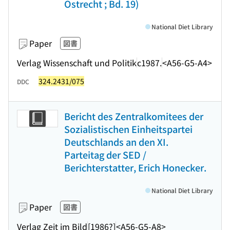
Ostrecht ; Bd. 19)
National Diet Library
Paper
図書
Verlag Wissenschaft und Politik
c1987.
<A56-G5-A4>
324.2431/075
DDC
Bericht des Zentralkomitees der
Sozialistischen Einheitspartei
Deutschlands an den XI.
Parteitag der SED /
Berichterstatter, Erich Honecker.
National Diet Library
Paper
図書
Verlag Zeit im Bild
[1986?]
<A56-G5-A8>