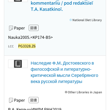
kommentarii͡u / pod redakt͡sieĭ
T.A. Kasatkinoĭ.
National Diet Library
Paper
図書
Nauka
2005.
<KP174-B5>
PG3328.Z6
LCC
Наследие Ф.М. Достоевского в
философской и литературно-
критической мысли Серебряного
века русской литературы
Other Libraries in Japan
Paper
図書
В.А. Келдыш
ИМЛИ РАН
2019