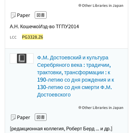
Other Libraries in Japan
Paper
図書
А.Н. Кошечко
Изд-во ТГПУ
2014
PG3328.Z6
LCC
Ф.М. Достоевский и культура
Серебряного века : традичии,
трактовки, трансформации : к
190-летию со дня рождения и к
130-летию со дня смерти Ф.М.
Достоевского
Other Libraries in Japan
Paper
図書
[редакционная коллегия, Роберт Берд ... и др.]