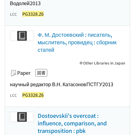
Водолей
2013
PG3328.Z6
LCC
Ф. М. Достоевский : писатель,
мыслитель, провидец : сборник
статей
Other Libraries in Japan
Paper
図書
научный редактор В.Н. Катасонов
ПСТГУ
2013
PG3328.Z6
LCC
Dostoevskii's overcoat :
influence, comparison, and
transposition : pbk