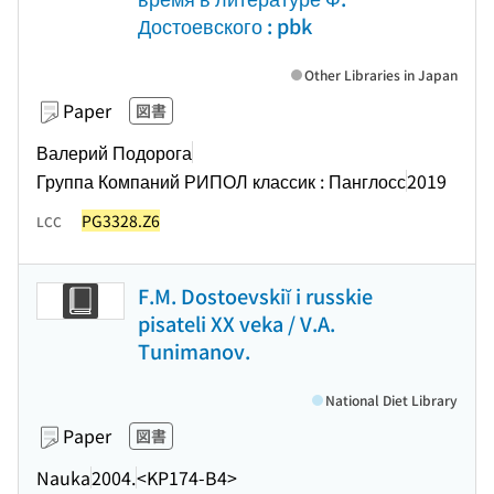
Достоевского : pbk
Other Libraries in Japan
Paper
図書
Валерий Подорога
Группа Компаний РИПОЛ классик : Панглосс
2019
PG3328.Z6
LCC
F.M. Dostoevskiĭ i russkie
pisateli XX veka / V.A.
Tunimanov.
National Diet Library
Paper
図書
Nauka
2004.
<KP174-B4>