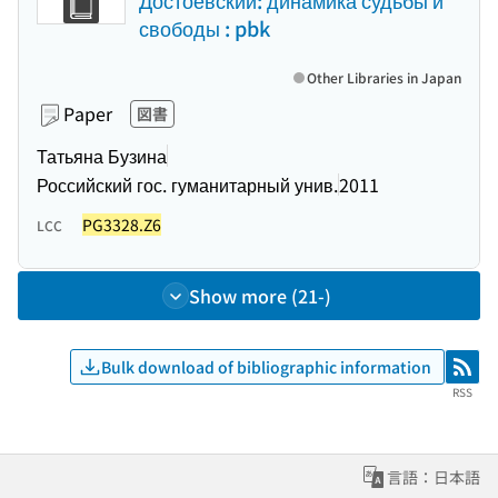
Достоевский: динамика судьбы и
свободы : pbk
Other Libraries in Japan
Paper
図書
Татьяна Бузина
Российский гос. гуманитарный унив.
2011
PG3328.Z6
LCC
Show more (21-)
Bulk download of bibliographic information
RSS
RSS
言語：日本語