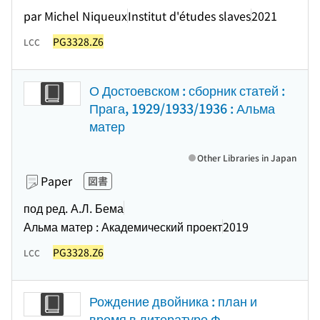
par Michel Niqueux
Institut d'études slaves
2021
PG3328.Z6
LCC
О Достоевском : сборник статей :
Прага, 1929/1933/1936 : Альма
матер
Other Libraries in Japan
Paper
図書
под ред. А.Л. Бема
Альма матер : Академический проект
2019
PG3328.Z6
LCC
Рождение двойника : план и
время в литературе Ф.