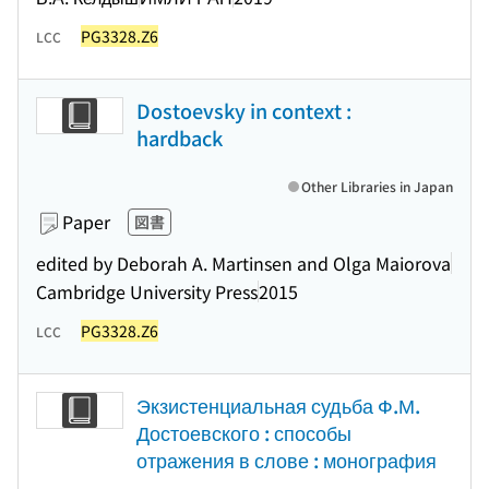
PG3328.Z6
LCC
Dostoevsky in context :
hardback
Other Libraries in Japan
Paper
図書
edited by Deborah A. Martinsen and Olga Maiorova
Cambridge University Press
2015
PG3328.Z6
LCC
Экзистенциальная судьба Ф.М.
Достоевского : способы
отражения в слове : монография