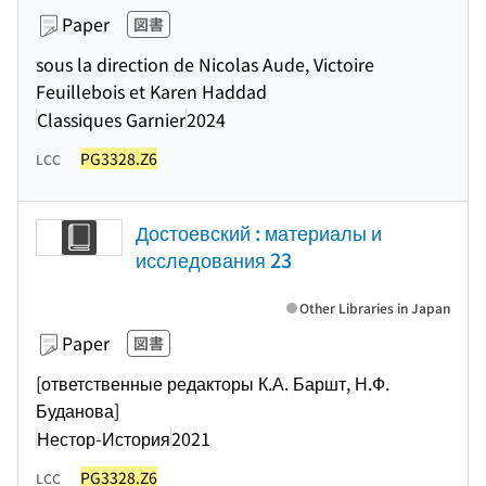
Paper
図書
sous la direction de Nicolas Aude, Victoire
Feuillebois et Karen Haddad
Classiques Garnier
2024
PG3328.Z6
LCC
Достоевский : материалы и
исследования 23
Other Libraries in Japan
Paper
図書
[ответственные редакторы К.А. Баршт, Н.Ф.
Буданова]
Нестор-История
2021
PG3328.Z6
LCC