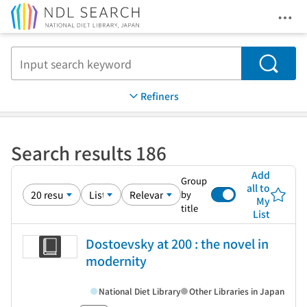
Ope
Jump to main content
Search
Refiners
Search results 186
Add
Group
all to
by
My
title
List
Dostoevsky at 200 : the novel in
modernity
National Diet Library
Other Libraries in Japan