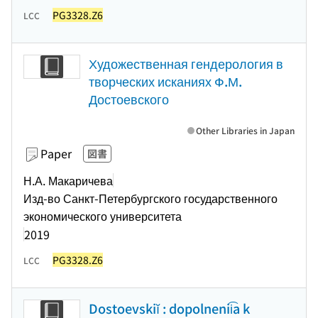
PG3328.Z6
LCC
Художественная гендерология в
творческих исканиях Ф.М.
Достоевского
Other Libraries in Japan
Paper
図書
Н.А. Макаричева
Изд-во Санкт-Петербургского государственного
экономического университета
2019
PG3328.Z6
LCC
Dostoevskiĭ : dopolnenii͡a k