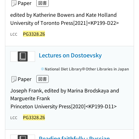
Paper
図書
edited by Katherine Bowers and Kate Holland
University of Toronto Press
[2021]
<KP199-D22>
PG3328.Z6
LCC
Lectures on Dostoevsky
National Diet Library
Other Libraries in Japan
Paper
図書
Joseph Frank, edited by Marina Brodskaya and
Marguerite Frank
Princeton University Press
[2020]
<KP199-D11>
PG3328.Z6
LCC
Reading faithfully : Russian