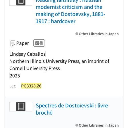
modernist criticism and the
making of Dostoevsky, 1881-
1917 : hardcover
Other Libraries in Japan
Paper
図書
Lindsay Ceballos
Northern Illinois University Press, an imprint of
Cornell University Press
2025
PG3328.Z6
LCC
Spectres de Dostoïevski : livre
broché
Other Libraries in Japan