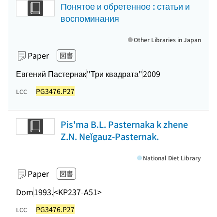
Понятое и обретенное : статьи и
воспоминания
Other Libraries in Japan
Paper
図書
Евгений Пастернак
"Три квадрата"
2009
PG3476.P27
LCC
Pis'ma B.L. Pasternaka k zhene
Z.N. Neĭgauz-Pasternak.
National Diet Library
Paper
図書
Dom
1993.
<KP237-A51>
PG3476.P27
LCC