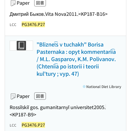
Paper
図書
Дмитрий Быков.
Vita Nova
2011.
<KP187-B16>
PG3476.P27
LCC
"Bliznet͡s v tuchakh" Borisa
Pasternaka : opyt kommentarii͡a
/ M.L. Gasparov, K.M. Polivanov.
(Chtenii͡a po istorii i teorii
kul'tury ; vyp. 47)
National Diet Library
Paper
図書
Rossiĭskiĭ gos. gumanitarnyĭ universitet
2005.
<KP187-B9>
PG3476.P27
LCC