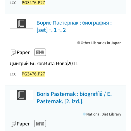
PG3476.P27
LCC
Борис Пастернак : биография :
[set] т. 1 т. 2
Other Libraries in Japan
Paper
図書
Дмитрий Быков
Вита Нова
2011
PG3476.P27
LCC
Boris Pasternak : biografii͡a / E.
Pasternak. [2. izd.].
National Diet Library
Paper
図書