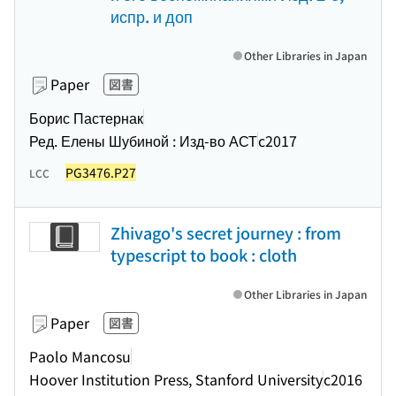
испр. и доп
Other Libraries in Japan
Paper
図書
Борис Пастернак
Ред. Елены Шубиной : Изд-во АСТ
c2017
PG3476.P27
LCC
Zhivago's secret journey : from
typescript to book : cloth
Other Libraries in Japan
Paper
図書
Paolo Mancosu
Hoover Institution Press, Stanford University
c2016