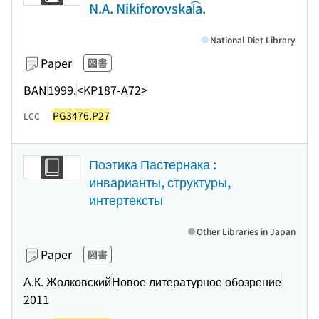
N.A. Nikiforovskai͡a.
National Diet Library
Paper
図書
BAN
1999.
<KP187-A72>
PG3476.P27
LCC
Поэтика Пастернака :
инварианты, структуры,
интертексты
Other Libraries in Japan
Paper
図書
А.К. Жолковский
Новое литературное обозрение
2011