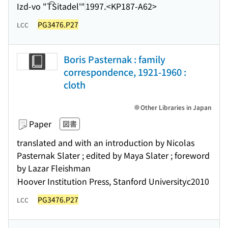
Izd-vo "T͡Sitadel'"
1997.
<KP187-A62>
PG3476.P27
LCC
Boris Pasternak : family
correspondence, 1921-1960 :
cloth
Other Libraries in Japan
Paper
図書
translated and with an introduction by Nicolas
Pasternak Slater ; edited by Maya Slater ; foreword
by Lazar Fleishman
Hoover Institution Press, Stanford University
c2010
PG3476.P27
LCC