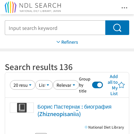
Ope
Jump to main content
Search
Refiners
Search results 136
Add
Group
all to
by
My
title
List
Борис Пастернак : биография
(Zhizneopisanii︠a︡)
National Diet Library