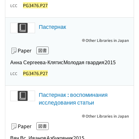
PG3476.P27
LCC
Пастернак
Other Libraries in Japan
Paper
図書
Анна Сергеева-Клятис
Молодая гвардия
2015
PG3476.P27
LCC
Пастернак : воспоминания
исследования статьи
Other Libraries in Japan
Paper
図書
Вяч.Вс. Иванов
Азбуковник
2015