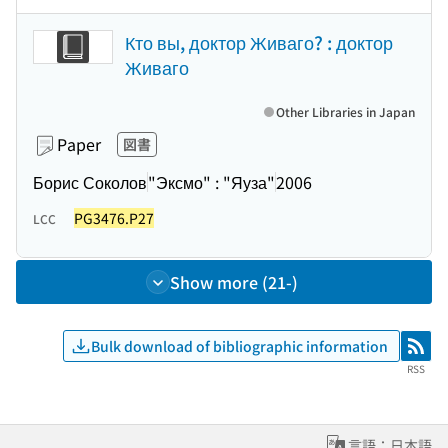
Кто вы, доктор Живаго? : доктор
Живаго
Other Libraries in Japan
Paper
図書
Борис Соколов
"Эксмо" : "Яуза"
2006
PG3476.P27
LCC
Show more (21-)
Bulk download of bibliographic information
RSS
RSS
言語：日本語