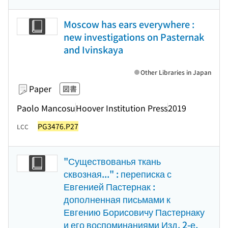
Moscow has ears everywhere :
new investigations on Pasternak
and Ivinskaya
Other Libraries in Japan
Paper
図書
Paolo Mancosu
Hoover Institution Press
2019
PG3476.P27
LCC
"Существованья ткань
сквозная..." : переписка с
Евгенией Пастернак :
дополненная письмами к
Евгению Борисовичу Пастернаку
и его воспоминаниями Изд. 2-е,