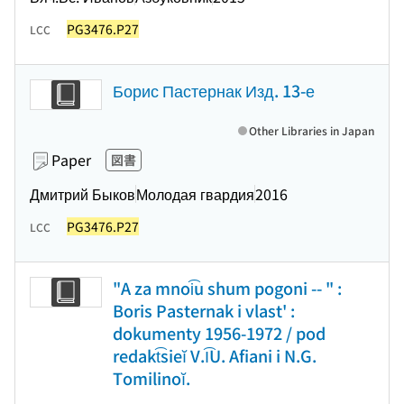
PG3476.P27
LCC
Борис Пастернак Изд. 13-е
Other Libraries in Japan
Paper
図書
Дмитрий Быков
Молодая гвардия
2016
PG3476.P27
LCC
"A za mnoi͡u shum pogoni -- " :
Boris Pasternak i vlast' :
dokumenty 1956-1972 / pod
redakt͡sieĭ V.I͡U. Afiani i N.G.
Tomilinoĭ.