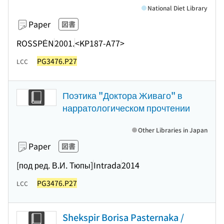
National Diet Library
Paper
図書
ROSSPĖN
2001.
<KP187-A77>
PG3476.P27
LCC
Поэтика "Доктора Живаго" в
нарратологическом прочтении
Other Libraries in Japan
Paper
図書
[под ред. В.И. Тюпы]
Intrada
2014
PG3476.P27
LCC
Shekspir Borisa Pasternaka /